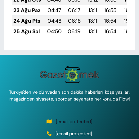
23 Ağu Paz
04:47
06:17
13:11
16:55
19:56
24 Ağu Pts
04:48
06:18
13:11
16:54
19:54
25 Ağu Sal
04:50
06:19
13:11
16:54
19:53
Türkiye'den ve dünyadan son dakika haberleri, köşe yazıları,
magazinden siyasete, spordan seyahate her konuda Flow!
[email protected]
[email protected]