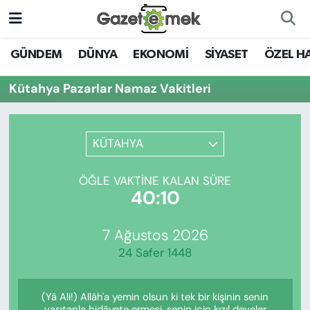
DÜNYA
Nöbetçi Eczaneler
GÜNDEM
DÜNYA
EKONOMİ
SİYASET
ÖZEL H
EKONOMİ
Hava Durumu
Kütahya Pazarlar Namaz Vakitleri
EMEK HABERLERİ
İstanbul Namaz Vakitleri
KÜTAHYA
YENİ MEDYADA EMEK
Trafik Durumu
GAZETECİLİĞİNİ GELİŞTİRMEK
ÖĞLE VAKTINE KALAN SÜRE
Süper Lig Puan Durumu ve Fikstür
40:10
FAYDALI BİLGİLER
Tüm Manşetler
7 Ağustos 2026
GÜNDEM
24 Safer 1448
Son Dakika Haberleri
EĞİTİM
(Yâ Ali!) Allâh'a yemin olsun ki tek bir kişinin senin
Haber Arşivi
vasıtanla hidâyete ermesi, senin için kızıl develer