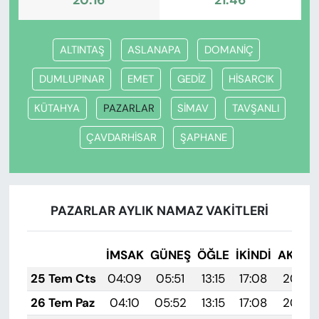
20:16
21:46
ALTINTAŞ
ASLANAPA
DOMANİÇ
DUMLUPINAR
EMET
GEDİZ
HİSARCIK
KÜTAHYA
PAZARLAR
SİMAV
TAVŞANLI
ÇAVDARHİSAR
ŞAPHANE
PAZARLAR AYLIK NAMAZ VAKITLERI
İMSAK
GÜNEŞ
ÖĞLE
İKINDI
AKŞA
25 Tem Cts
04:09
05:51
13:15
17:08
20:29
26 Tem Paz
04:10
05:52
13:15
17:08
20:28