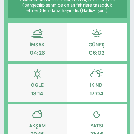
KADIN
(bahşedilip senin de onları fakirlere tasadduk
etmen)den daha hayırlıdır. (Hadis-i şerif)
SAĞLIK
SPOR
İMSAK
GÜNEŞ
KÜLTÜR-SANAT
04:26
06:02
MAGAZİN
ÖZEL HABER
ÖĞLE
İKINDI
13:14
17:04
YAZAR KÖŞESİ
SİYASET
VAN VE DİYARBAKIR HABERLERİ
AKŞAM
YATSI