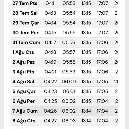
27 Tem Pts
04:11
05:53
13:15
17:07
20:28
28 Tem Sal
04:13
05:54
13:15
17:07
20:27
29 Tem Çar
04:14
05:54
13:15
17:07
20:26
30 Tem Per
04:15
05:55
13:15
17:07
20:25
31 Tem Cum
04:17
05:56
13:15
17:06
20:24
1 Ağu Cts
04:18
05:57
13:15
17:06
20:23
2 Ağu Paz
04:19
05:58
13:15
17:06
20:22
3 Ağu Pts
04:21
05:59
13:15
17:06
20:21
4 Ağu Sal
04:22
06:00
13:15
17:05
20:20
5 Ağu Çar
04:23
06:01
13:15
17:05
20:19
6 Ağu Per
04:25
06:02
13:15
17:04
20:18
7 Ağu Cum
04:26
06:02
13:14
17:04
20:16
8 Ağu Cts
04:27
06:03
13:14
17:04
20:15