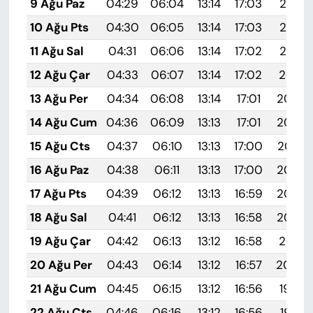
9 Ağu Paz
04:29
06:04
13:14
17:03
20:14
10 Ağu Pts
04:30
06:05
13:14
17:03
20:13
11 Ağu Sal
04:31
06:06
13:14
17:02
20:12
12 Ağu Çar
04:33
06:07
13:14
17:02
20:10
13 Ağu Per
04:34
06:08
13:14
17:01
20:09
14 Ağu Cum
04:36
06:09
13:13
17:01
20:08
15 Ağu Cts
04:37
06:10
13:13
17:00
20:07
16 Ağu Paz
04:38
06:11
13:13
17:00
20:05
17 Ağu Pts
04:39
06:12
13:13
16:59
20:04
18 Ağu Sal
04:41
06:12
13:13
16:58
20:03
19 Ağu Çar
04:42
06:13
13:12
16:58
20:01
20 Ağu Per
04:43
06:14
13:12
16:57
20:00
21 Ağu Cum
04:45
06:15
13:12
16:56
19:59
22 Ağu Cts
04:46
06:16
13:12
16:56
19:57