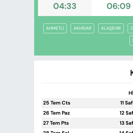
KADIN
04:33
06:09
SAĞLIK
AHMETLİ
AKHİSAR
ALAŞEHİR
D
SPOR
KÜLTÜR-SANAT
MAGAZİN
ÖZEL HABER
H
YAZAR KÖŞESİ
25 Tem Cts
11 Sa
SİYASET
26 Tem Paz
12 Sa
27 Tem Pts
13 Sa
VAN VE DİYARBAKIR HABERLERİ