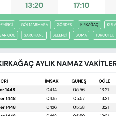
13:20
17:10
EMİRCİ
GÖLMARMARA
GÖRDES
KIRKAĞAÇ
KUL
SARIGÖL
SARUHANLI
SELENDİ
SOMA
TURGUTLU
KIRKAĞAÇ AYLIK NAMAZ VAKITLER
İCRİ
İMSAK
GÜNEŞ
ÖĞLE
fer 1448
04:14
05:56
13:21
fer 1448
04:15
05:57
13:21
fer 1448
04:16
05:58
13:21