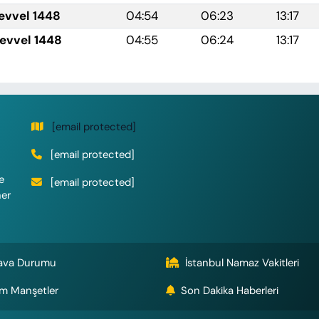
levvel 1448
04:54
06:23
13:17
levvel 1448
04:55
06:24
13:17
[email protected]
[email protected]
e
[email protected]
her
ava Durumu
İstanbul Namaz Vakitleri
m Manşetler
Son Dakika Haberleri