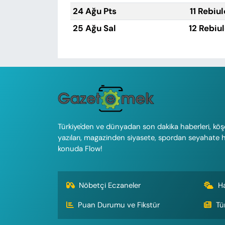
24 Ağu Pts
11 Rebiu
25 Ağu Sal
12 Rebiu
Türkiye'den ve dünyadan son dakika haberleri, köş
yazıları, magazinden siyasete, spordan seyahate 
konuda Flow!
Nöbetçi Eczaneler
H
Puan Durumu ve Fikstür
Tü