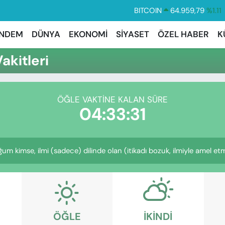
BITCOIN
64.959,79
%1.11
DOLAR
47,7436
%0.18
NDEM
DÜNYA
EKONOMİ
SİYASET
ÖZEL HABER
K
EURO
55,2510
%0.32
kitleri
STERLİN
64,4811
%0.38
GRAM ALTIN
6660.55
%0.03
ÖĞLE VAKTINE KALAN SÜRE
BİST100
13.779
%-14
04:33:30
kimse, ilmi (sadece) dilinde olan (itikadı bozuk, ilmiyle amel etme
ÖĞLE
İKINDI