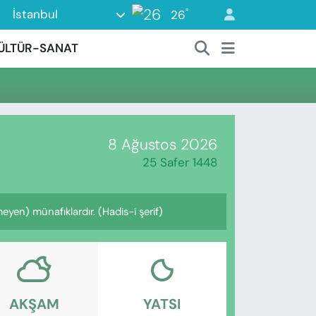
°
İstanbul
26
ÜLTÜR-SANAT
8 Ağustos 2026
25 Safer 1448
yen) münafıklardır. (Hadis-i şerif)
AKŞAM
YATSI