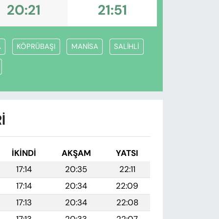
20:21
21:51
A
KÖPRÜBAŞI
MANİSA
SALİHLİ
I
İKINDI
AKŞAM
YATSI
17:14
20:35
22:11
17:14
20:34
22:09
17:13
20:34
22:08