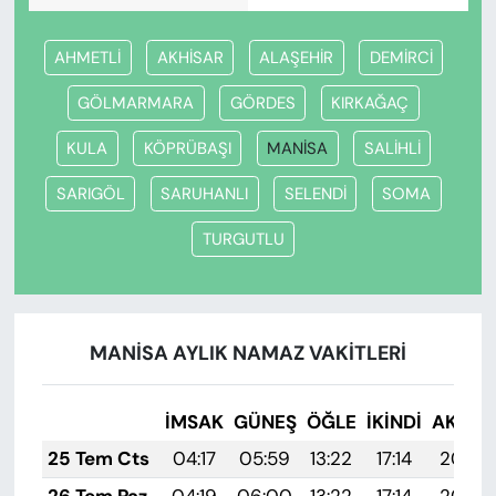
AHMETLİ
AKHİSAR
ALAŞEHİR
DEMİRCİ
GÖLMARMARA
GÖRDES
KIRKAĞAÇ
KULA
KÖPRÜBAŞI
MANİSA
SALİHLİ
SARIGÖL
SARUHANLI
SELENDİ
SOMA
TURGUTLU
MANİSA AYLIK NAMAZ VAKITLERI
İMSAK
GÜNEŞ
ÖĞLE
İKINDI
AKŞA
25 Tem Cts
04:17
05:59
13:22
17:14
20:35
26 Tem Paz
04:19
06:00
13:22
17:14
20:34