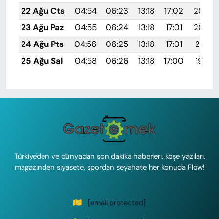
22 Ağu Cts
04:54
06:23
13:18
17:02
20:03
23 Ağu Paz
04:55
06:24
13:18
17:01
20:02
24 Ağu Pts
04:56
06:25
13:18
17:01
20:01
25 Ağu Sal
04:58
06:26
13:18
17:00
19:59
Türkiye'den ve dünyadan son dakika haberleri, köşe yazıları,
magazinden siyasete, spordan seyahate her konuda Flow!
[email protected]