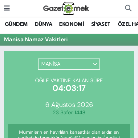
DÜNYA
Nöbetçi Eczaneler
GÜNDEM
DÜNYA
EKONOMİ
SİYASET
ÖZEL H
EKONOMİ
Hava Durumu
Manisa Namaz Vakitleri
EMEK HABERLERİ
İstanbul Namaz Vakitleri
MANİSA
YENİ MEDYADA EMEK
Trafik Durumu
GAZETECİLİĞİNİ GELİŞTİRMEK
ÖĞLE VAKTINE KALAN SÜRE
Süper Lig Puan Durumu ve Fikstür
04:03:17
FAYDALI BİLGİLER
Tüm Manşetler
6 Ağustos 2026
GÜNDEM
23 Safer 1448
Son Dakika Haberleri
EĞİTİM
Müminlerin en hayırlıları, kanaatkâr olanlarıdır, en
Haber Arşivi
şerlileri de tamahkâr (açgözlü) olanlarıdır. (Hadis-i