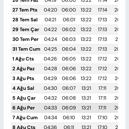
27 Tem Pts
04:20
06:00
13:22
17:14
20:33
28 Tem Sal
04:21
06:01
13:22
17:13
20:33
29 Tem Çar
04:22
06:02
13:22
17:13
20:32
30 Tem Per
04:24
06:03
13:22
17:13
20:31
31 Tem Cum
04:25
06:04
13:22
17:13
20:30
1 Ağu Cts
04:26
06:05
13:22
17:12
20:29
2 Ağu Paz
04:28
06:06
13:22
17:12
20:28
3 Ağu Pts
04:29
06:06
13:22
17:12
20:27
4 Ağu Sal
04:30
06:07
13:21
17:11
20:26
5 Ağu Çar
04:32
06:08
13:21
17:11
20:25
6 Ağu Per
04:33
06:09
13:21
17:11
20:24
7 Ağu Cum
04:34
06:10
13:21
17:10
20:22
8 Ağu Cts
04:36
06:11
13:21
17:10
20:21