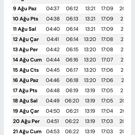
9 Ağu Paz
04:37
06:12
13:21
17:09
20:20
10 Ağu Pts
04:38
06:13
13:21
17:09
20:19
11 Ağu Sal
04:40
06:14
13:21
17:09
20:18
12 Ağu Çar
04:41
06:14
13:20
17:08
20:17
13 Ağu Per
04:42
06:15
13:20
17:08
20:15
14 Ağu Cum
04:44
06:16
13:20
17:07
20:14
15 Ağu Cts
04:45
06:17
13:20
17:06
20:13
16 Ağu Paz
04:46
06:18
13:20
17:06
20:11
17 Ağu Pts
04:48
06:19
13:19
17:05
20:10
18 Ağu Sal
04:49
06:20
13:19
17:05
20:09
19 Ağu Çar
04:50
06:21
13:19
17:04
20:07
20 Ağu Per
04:51
06:22
13:19
17:03
20:06
21 Ağu Cum
04:53
06:22
13:19
17:03
20:05