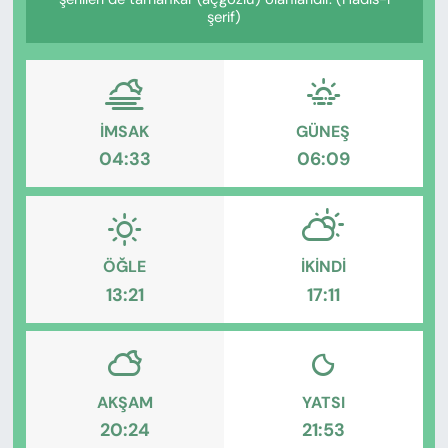
KADIN
şerif)
SAĞLIK
SPOR
İMSAK
GÜNEŞ
04:33
06:09
KÜLTÜR-SANAT
MAGAZİN
ÖZEL HABER
ÖĞLE
İKINDI
13:21
17:11
YAZAR KÖŞESİ
SİYASET
AKŞAM
YATSI
VAN VE DİYARBAKIR HABERLERİ
20:24
21:53