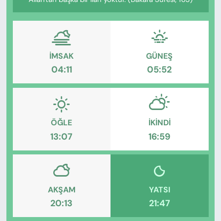
KADIN
SAĞLIK
SPOR
İMSAK
GÜNEŞ
04:11
05:52
KÜLTÜR-SANAT
MAGAZİN
ÖĞLE
İKINDI
ÖZEL HABER
13:07
16:59
YAZAR KÖŞESİ
SİYASET
AKŞAM
YATSI
20:13
21:47
VAN VE DİYARBAKIR HABERLERİ