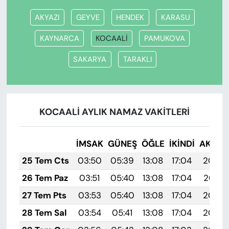
AKYAZI
GEYVE
HENDEK
KARASU
KAYNARCA
KOCAALİ
PAMUKOVA
SAKARYA
TARAKLI
KOCAALİ AYLIK NAMAZ VAKITLERI
İMSAK
GÜNEŞ
ÖĞLE
İKINDI
AKŞA
25 Tem Cts
03:50
05:39
13:08
17:04
20:28
26 Tem Paz
03:51
05:40
13:08
17:04
20:27
27 Tem Pts
03:53
05:40
13:08
17:04
20:26
28 Tem Sal
03:54
05:41
13:08
17:04
20:25