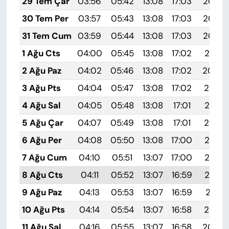
29 Tem Çar
03:56
05:42
13:08
17:03
20:24
30 Tem Per
03:57
05:43
13:08
17:03
20:23
31 Tem Cum
03:59
05:44
13:08
17:03
20:22
1 Ağu Cts
04:00
05:45
13:08
17:02
20:21
2 Ağu Paz
04:02
05:46
13:08
17:02
20:20
3 Ağu Pts
04:04
05:47
13:08
17:02
20:19
4 Ağu Sal
04:05
05:48
13:08
17:01
20:18
5 Ağu Çar
04:07
05:49
13:08
17:01
20:16
6 Ağu Per
04:08
05:50
13:08
17:00
20:15
7 Ağu Cum
04:10
05:51
13:07
17:00
20:14
8 Ağu Cts
04:11
05:52
13:07
16:59
20:13
9 Ağu Paz
04:13
05:53
13:07
16:59
20:11
10 Ağu Pts
04:14
05:54
13:07
16:58
20:10
11 Ağu Sal
04:16
05:55
13:07
16:58
20:09