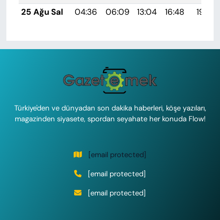
25 Ağu Sal
04:36
06:09
13:04
16:48
19:49
Türkiye'den ve dünyadan son dakika haberleri, köşe yazıları,
magazinden siyasete, spordan seyahate her konuda Flow!
[email protected]
[email protected]
[email protected]