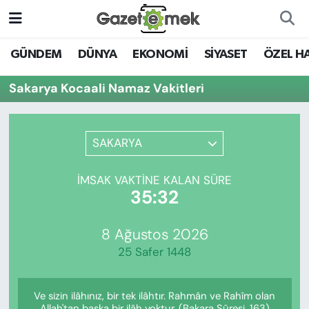
DÜNYA
Nöbetçi Eczaneler
GÜNDEM
DÜNYA
EKONOMİ
SİYASET
ÖZEL H
EKONOMİ
Hava Durumu
Sakarya Kocaali Namaz Vakitleri
EMEK HABERLERİ
İstanbul Namaz Vakitleri
SAKARYA
YENİ MEDYADA EMEK
Trafik Durumu
GAZETECİLİĞİNİ GELİŞTİRMEK
İMSAK VAKTINE KALAN SÜRE
Süper Lig Puan Durumu ve Fikstür
35:32
FAYDALI BİLGİLER
Tüm Manşetler
8 Ağustos 2026
GÜNDEM
25 Safer 1448
Son Dakika Haberleri
EĞİTİM
Ve sizin ilâhınız, bir tek ilâhtır. Rahmân ve Rahîm olan
Haber Arşivi
Allah'tan başka bir ilâh yoktur. (Bakara Sûresi, 163)