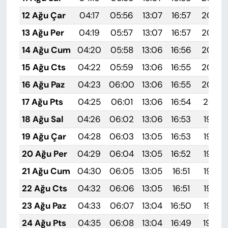
12 Ağu Çar
04:17
05:56
13:07
16:57
20:08
13 Ağu Per
04:19
05:57
13:07
16:57
20:06
14 Ağu Cum
04:20
05:58
13:06
16:56
20:05
15 Ağu Cts
04:22
05:59
13:06
16:55
20:03
16 Ağu Paz
04:23
06:00
13:06
16:55
20:02
17 Ağu Pts
04:25
06:01
13:06
16:54
20:01
18 Ağu Sal
04:26
06:02
13:06
16:53
19:59
19 Ağu Çar
04:28
06:03
13:05
16:53
19:58
20 Ağu Per
04:29
06:04
13:05
16:52
19:56
21 Ağu Cum
04:30
06:05
13:05
16:51
19:55
22 Ağu Cts
04:32
06:06
13:05
16:51
19:53
23 Ağu Paz
04:33
06:07
13:04
16:50
19:52
24 Ağu Pts
04:35
06:08
13:04
16:49
19:50