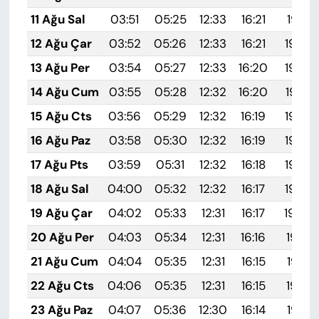
11 Ağu Sal
03:51
05:25
12:33
16:21
19:31
12 Ağu Çar
03:52
05:26
12:33
16:21
19:29
13 Ağu Per
03:54
05:27
12:33
16:20
19:28
14 Ağu Cum
03:55
05:28
12:32
16:20
19:27
15 Ağu Cts
03:56
05:29
12:32
16:19
19:26
16 Ağu Paz
03:58
05:30
12:32
16:19
19:24
17 Ağu Pts
03:59
05:31
12:32
16:18
19:23
18 Ağu Sal
04:00
05:32
12:32
16:17
19:22
19 Ağu Çar
04:02
05:33
12:31
16:17
19:20
20 Ağu Per
04:03
05:34
12:31
16:16
19:19
21 Ağu Cum
04:04
05:35
12:31
16:15
19:18
22 Ağu Cts
04:06
05:35
12:31
16:15
19:16
23 Ağu Paz
04:07
05:36
12:30
16:14
19:15