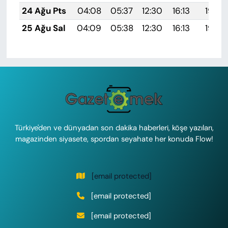
24 Ağu Pts
04:08
05:37
12:30
16:13
19:13
25 Ağu Sal
04:09
05:38
12:30
16:13
19:12
Türkiye'den ve dünyadan son dakika haberleri, köşe yazıları,
magazinden siyasete, spordan seyahate her konuda Flow!
[email protected]
[email protected]
[email protected]