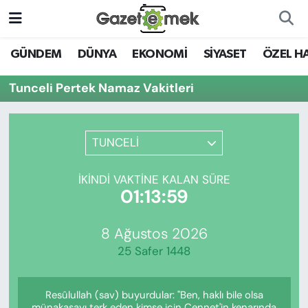
DÜNYA
Nöbetçi Eczaneler
GÜNDEM
DÜNYA
EKONOMİ
SİYASET
ÖZEL H
EKONOMİ
Hava Durumu
Tunceli Pertek Namaz Vakitleri
EMEK HABERLERİ
İstanbul Namaz Vakitleri
TUNCELİ
YENİ MEDYADA EMEK
Trafik Durumu
GAZETECİLİĞİNİ GELİŞTİRMEK
İKINDI VAKTINE KALAN SÜRE
Süper Lig Puan Durumu ve Fikstür
01:13:59
FAYDALI BİLGİLER
Tüm Manşetler
8 Ağustos 2026
GÜNDEM
25 Safer 1448
Son Dakika Haberleri
EĞİTİM
Resûlullah (sav) buyurdular: "Ben, haklı bile olsa
Haber Arşivi
münakaşayı terk eden kimse için Cennet'in kenarında