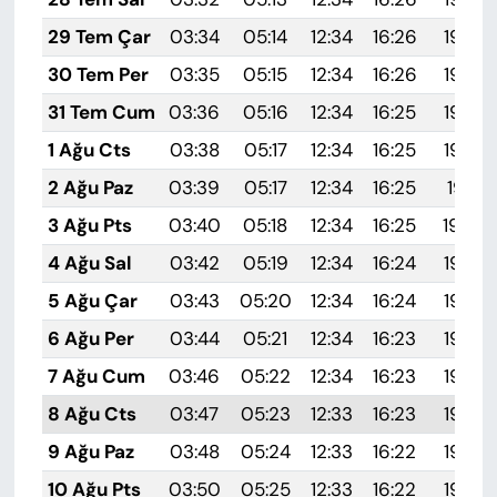
29 Tem Çar
03:34
05:14
12:34
16:26
19:45
30 Tem Per
03:35
05:15
12:34
16:26
19:44
31 Tem Cum
03:36
05:16
12:34
16:25
19:43
1 Ağu Cts
03:38
05:17
12:34
16:25
19:42
2 Ağu Paz
03:39
05:17
12:34
16:25
19:41
3 Ağu Pts
03:40
05:18
12:34
16:25
19:40
4 Ağu Sal
03:42
05:19
12:34
16:24
19:39
5 Ağu Çar
03:43
05:20
12:34
16:24
19:38
6 Ağu Per
03:44
05:21
12:34
16:23
19:36
7 Ağu Cum
03:46
05:22
12:34
16:23
19:35
8 Ağu Cts
03:47
05:23
12:33
16:23
19:34
9 Ağu Paz
03:48
05:24
12:33
16:22
19:33
10 Ağu Pts
03:50
05:25
12:33
16:22
19:32