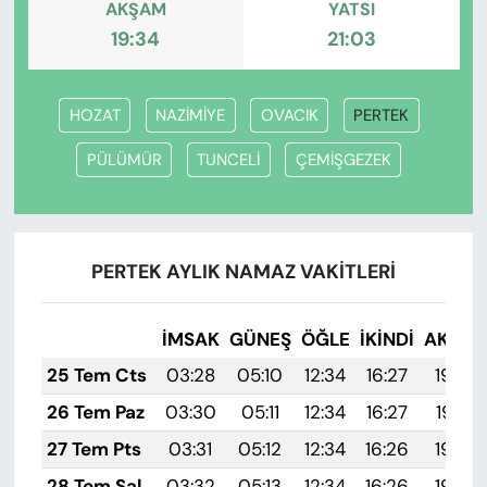
AKŞAM
YATSI
19:34
21:03
HOZAT
NAZİMİYE
OVACIK
PERTEK
PÜLÜMÜR
TUNCELİ
ÇEMİŞGEZEK
PERTEK AYLIK NAMAZ VAKITLERI
İMSAK
GÜNEŞ
ÖĞLE
İKINDI
AKŞA
25 Tem Cts
03:28
05:10
12:34
16:27
19:48
26 Tem Paz
03:30
05:11
12:34
16:27
19:47
27 Tem Pts
03:31
05:12
12:34
16:26
19:46
28 Tem Sal
03:32
05:13
12:34
16:26
19:46