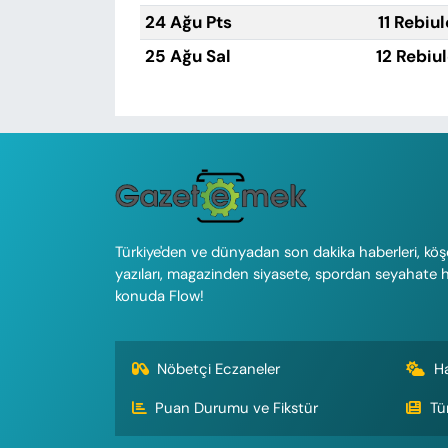
24 Ağu Pts
11 Rebiu
25 Ağu Sal
12 Rebiu
Türkiye'den ve dünyadan son dakika haberleri, köş
yazıları, magazinden siyasete, spordan seyahate 
konuda Flow!
Nöbetçi Eczaneler
H
Puan Durumu ve Fikstür
Tü