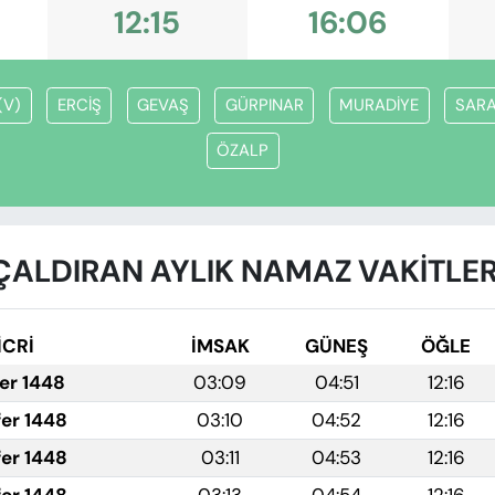
12:15
16:06
(V)
ERCİŞ
GEVAŞ
GÜRPINAR
MURADİYE
SARA
ÖZALP
ÇALDIRAN AYLIK NAMAZ VAKITLER
İCRİ
İMSAK
GÜNEŞ
ÖĞLE
fer 1448
03:09
04:51
12:16
fer 1448
03:10
04:52
12:16
fer 1448
03:11
04:53
12:16