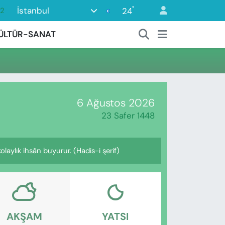
°
İstanbul
24
32
08
ÜLTÜR-SANAT
02
16
54
11
6 Ağustos 2026
23 Safer 1448
olaylık ihsân buyurur. (Hadis-i şerif)
AKŞAM
YATSI