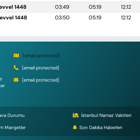
levvel 1448
03:49
05:19
12:12
levvel 1448
03:50
05:19
12:12
[email protected]
[email protected]
e
[email protected]
her
ava Durumu
İstanbul Namaz Vakitleri
m Manşetler
Son Dakika Haberleri