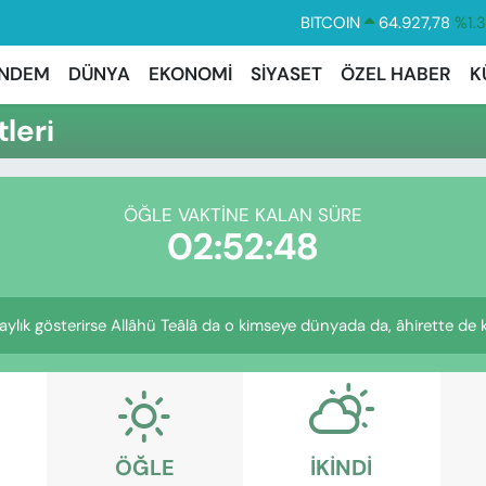
BITCOIN
64.927,78
%1.
DOLAR
47,5894
%0.
NDEM
DÜNYA
EKONOMİ
SİYASET
ÖZEL HABER
K
EURO
55,0398
%-0.
leri
STERLİN
64,1581
%0.
GRAM ALTIN
6527.85
%0.
ÖĞLE VAKTINE KALAN SÜRE
BİST100
13.703
%
02:52:47
laylık gösterirse Allâhü Teâlâ da o kimseye dünyada da, âhirette de k
ÖĞLE
İKINDI