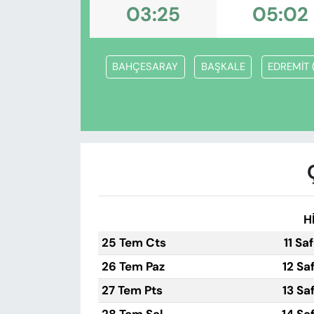
KADIN
03:25
05:02
SAĞLIK
BAHÇESARAY
BAŞKALE
EDREMİT 
SPOR
KÜLTÜR-SANAT
MAGAZİN
ÖZEL HABER
H
YAZAR KÖŞESİ
25 Tem Cts
11 Sa
SİYASET
26 Tem Paz
12 Sa
27 Tem Pts
13 Sa
VAN VE DİYARBAKIR HABERLERİ