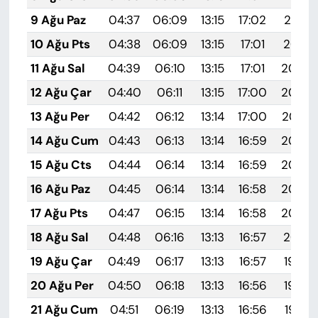
9 Ağu Paz
04:37
06:09
13:15
17:02
20:12
10 Ağu Pts
04:38
06:09
13:15
17:01
20:10
11 Ağu Sal
04:39
06:10
13:15
17:01
20:09
12 Ağu Çar
04:40
06:11
13:15
17:00
20:08
13 Ağu Per
04:42
06:12
13:14
17:00
20:07
14 Ağu Cum
04:43
06:13
13:14
16:59
20:06
15 Ağu Cts
04:44
06:14
13:14
16:59
20:04
16 Ağu Paz
04:45
06:14
13:14
16:58
20:03
17 Ağu Pts
04:47
06:15
13:14
16:58
20:02
18 Ağu Sal
04:48
06:16
13:13
16:57
20:01
19 Ağu Çar
04:49
06:17
13:13
16:57
19:59
20 Ağu Per
04:50
06:18
13:13
16:56
19:58
21 Ağu Cum
04:51
06:19
13:13
16:56
19:57