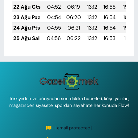
22 Ağu Cts
04:52
06:19
13:12
16:55
19:55
23 Ağu Paz
04:54
06:20
13:12
16:54
19:54
24 Ağu Pts
04:55
06:21
13:12
16:54
19:53
25 Ağu Sal
04:56
06:22
13:12
16:53
19:51
Türkiye'den ve dünyadan son dakika haberleri, köşe yazıları,
magazinden siyasete, spordan seyahate her konuda Flow!
[email protected]