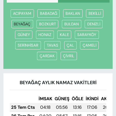
ACIPAYAM
BABADAĞ
BAKLAN
BEKİLLİ
BEYAĞAÇ
BOZKURT
BULDAN
DENİZLİ
GÜNEY
HONAZ
KALE
SARAYKÖY
SERİNHİSAR
TAVAS
ÇAL
ÇAMELİ
ÇARDAK
ÇİVRİL
BEYAĞAÇ AYLIK NAMAZ VAKITLERI
İMSAK
GÜNEŞ
ÖĞLE
İKINDI
AKŞA
25 Tem Cts
04:18
05:56
13:16
17:06
20:26
26 Tem Paz
04:20
05:57
13:16
17:05
20:25