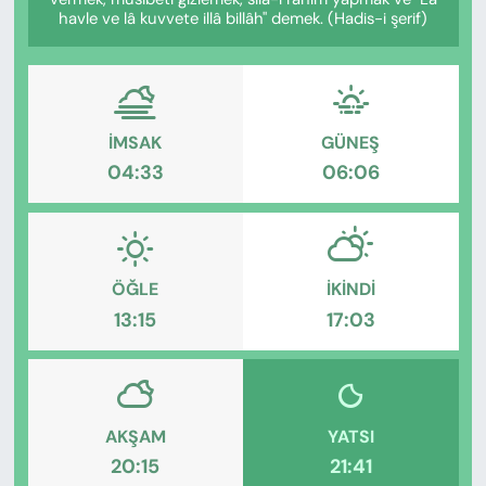
KADIN
havle ve lâ kuvvete illâ billâh" demek. (Hadis-i şerif)
SAĞLIK
SPOR
İMSAK
GÜNEŞ
04:33
06:06
KÜLTÜR-SANAT
MAGAZİN
ÖZEL HABER
ÖĞLE
İKINDI
13:15
17:03
YAZAR KÖŞESİ
SİYASET
AKŞAM
YATSI
VAN VE DİYARBAKIR HABERLERİ
20:15
21:41