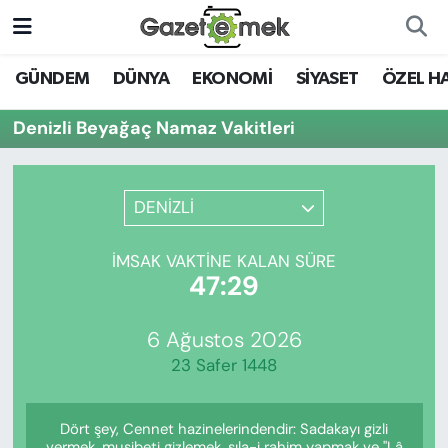
DÜNYA
Nöbetçi Eczaneler
GÜNDEM
DÜNYA
EKONOMİ
SİYASET
ÖZEL H
EKONOMİ
Hava Durumu
Denizli Beyağaç Namaz Vakitleri
EMEK HABERLERİ
İstanbul Namaz Vakitleri
DENİZLİ
YENİ MEDYADA EMEK
Trafik Durumu
GAZETECİLİĞİNİ GELİŞTİRMEK
İMSAK VAKTINE KALAN SÜRE
Süper Lig Puan Durumu ve Fikstür
47:29
FAYDALI BİLGİLER
Tüm Manşetler
6 Ağustos 2026
GÜNDEM
23 Safer 1448
Son Dakika Haberleri
EĞİTİM
Dört şey, Cennet hazinelerindendir: Sadakayı gizli
Haber Arşivi
vermek, musibeti gizlemek, sıla-i rahim yapmak ve "Lâ