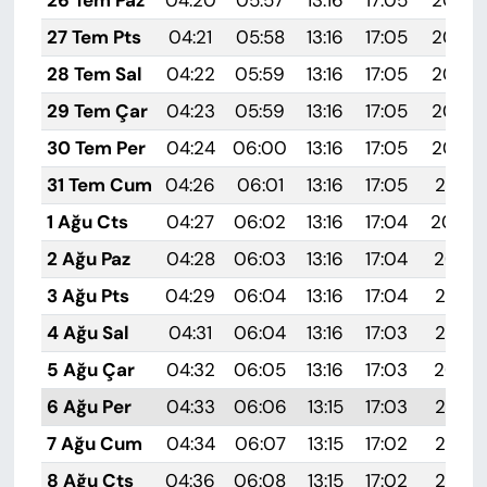
27 Tem Pts
04:21
05:58
13:16
17:05
20:24
28 Tem Sal
04:22
05:59
13:16
17:05
20:23
29 Tem Çar
04:23
05:59
13:16
17:05
20:22
30 Tem Per
04:24
06:00
13:16
17:05
20:22
31 Tem Cum
04:26
06:01
13:16
17:05
20:21
1 Ağu Cts
04:27
06:02
13:16
17:04
20:20
2 Ağu Paz
04:28
06:03
13:16
17:04
20:19
3 Ağu Pts
04:29
06:04
13:16
17:04
20:18
4 Ağu Sal
04:31
06:04
13:16
17:03
20:17
5 Ağu Çar
04:32
06:05
13:16
17:03
20:16
6 Ağu Per
04:33
06:06
13:15
17:03
20:15
7 Ağu Cum
04:34
06:07
13:15
17:02
20:14
8 Ağu Cts
04:36
06:08
13:15
17:02
20:13