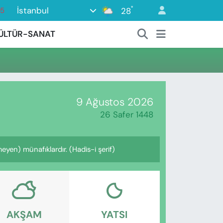
°
İstanbul
28
15
18
ÜLTÜR-SANAT
32
38
0
14
9 Ağustos 2026
26 Safer 1448
yen) münafıklardır. (Hadis-i şerif)
AKŞAM
YATSI