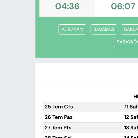
KADIN
04:36
06:07
SAĞLIK
ACIPAYAM
BABADAĞ
BAKL
SPOR
SARAYKÖ
KÜLTÜR-SANAT
MAGAZİN
ÖZEL HABER
H
YAZAR KÖŞESİ
25 Tem Cts
11 Sa
SİYASET
26 Tem Paz
12 Sa
27 Tem Pts
13 Sa
VAN VE DİYARBAKIR HABERLERİ