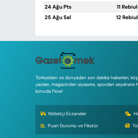
24 Ağu Pts
11 Rebiu
25 Ağu Sal
12 Rebiu
Türkiye'den ve dünyadan son dakika haberleri, köş
yazıları, magazinden siyasete, spordan seyahate 
konuda Flow!
Nöbetçi Eczaneler
H
Puan Durumu ve Fikstür
Tü