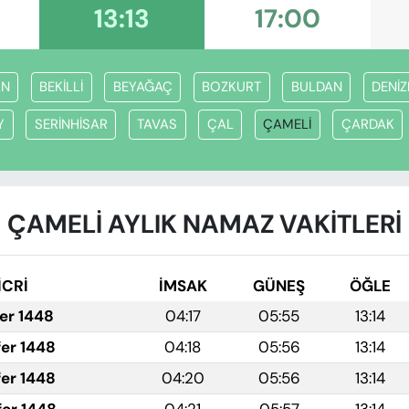
13:13
17:00
AN
BEKİLLİ
BEYAĞAÇ
BOZKURT
BULDAN
DENİZ
Y
SERİNHİSAR
TAVAS
ÇAL
ÇAMELİ
ÇARDAK
ÇAMELİ AYLIK NAMAZ VAKITLERI
İCRİ
İMSAK
GÜNEŞ
ÖĞLE
fer 1448
04:17
05:55
13:14
fer 1448
04:18
05:56
13:14
fer 1448
04:20
05:56
13:14