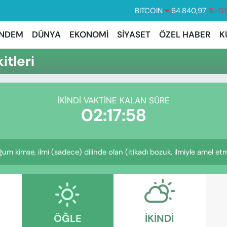
BITCOIN
64.840,97
%-0.
DOLAR
47,7436
%0.
NDEM
DÜNYA
EKONOMİ
SİYASET
ÖZEL HABER
K
EURO
55,2510
%0.
itleri
STERLİN
64,4811
%0.
GRAM ALTIN
6660.55
%
İKINDI VAKTINE KALAN SÜRE
BİST100
13.779
%-
02:17:57
kimse, ilmi (sadece) dilinde olan (itikadı bozuk, ilmiyle amel etme
ÖĞLE
İKINDI