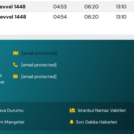
levvel 1448
04:53
06:20
13:10
levvel 1448
04:54
06:20
13:10
[email protected]
[email protected]
e
[email protected]
her
ava Durumu
İstanbul Namaz Vakitleri
m Manşetler
Son Dakika Haberleri