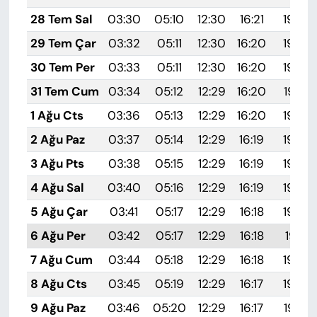
28 Tem Sal
03:30
05:10
12:30
16:21
19:39
29 Tem Çar
03:32
05:11
12:30
16:20
19:39
30 Tem Per
03:33
05:11
12:30
16:20
19:38
31 Tem Cum
03:34
05:12
12:29
16:20
19:37
1 Ağu Cts
03:36
05:13
12:29
16:20
19:36
2 Ağu Paz
03:37
05:14
12:29
16:19
19:35
3 Ağu Pts
03:38
05:15
12:29
16:19
19:34
4 Ağu Sal
03:40
05:16
12:29
16:19
19:33
5 Ağu Çar
03:41
05:17
12:29
16:18
19:32
6 Ağu Per
03:42
05:17
12:29
16:18
19:31
7 Ağu Cum
03:44
05:18
12:29
16:18
19:29
8 Ağu Cts
03:45
05:19
12:29
16:17
19:28
9 Ağu Paz
03:46
05:20
12:29
16:17
19:27