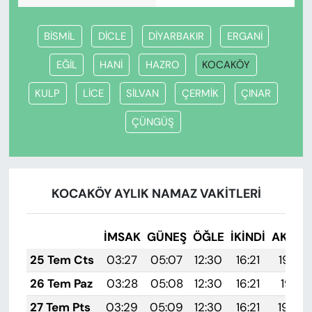
BİSMİL
DİCLE
DİYARBAKIR
ERGANİ
EĞİL
HANİ
HAZRO
KOCAKÖY
KULP
LİCE
SİLVAN
ÇERMİK
ÇINAR
ÇÜNGÜŞ
KOCAKÖY AYLIK NAMAZ VAKITLERI
İMSAK
GÜNEŞ
ÖĞLE
İKINDI
AKŞA
25 Tem Cts
03:27
05:07
12:30
16:21
19:42
26 Tem Paz
03:28
05:08
12:30
16:21
19:41
27 Tem Pts
03:29
05:09
12:30
16:21
19:40