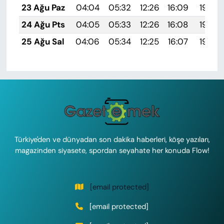
23 Ağu Paz
04:04
05:32
12:26
16:09
19:09
24 Ağu Pts
04:05
05:33
12:26
16:08
19:08
25 Ağu Sal
04:06
05:34
12:25
16:07
19:06
Türkiye'den ve dünyadan son dakika haberleri, köşe yazıları,
magazinden siyasete, spordan seyahate her konuda Flow!
[email protected]
[email protected]