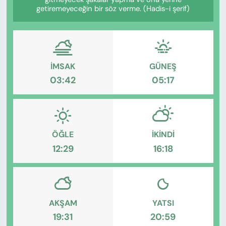
KADIN
getiremeyeceğin bir söz verme. (Hadis-i şerif)
SAĞLIK
SPOR
İMSAK
GÜNEŞ
03:42
05:17
KÜLTÜR-SANAT
MAGAZİN
ÖZEL HABER
ÖĞLE
İKINDI
12:29
16:18
YAZAR KÖŞESİ
SİYASET
AKŞAM
YATSI
VAN VE DİYARBAKIR HABERLERİ
19:31
20:59