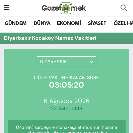
DÜNYA
Nöbetçi Eczaneler
GÜNDEM
DÜNYA
EKONOMİ
SİYASET
ÖZEL H
EKONOMİ
Hava Durumu
Diyarbakir Kocaköy Namaz Vakitleri
EMEK HABERLERİ
İstanbul Namaz Vakitleri
DİYARBAKIR
YENİ MEDYADA EMEK
Trafik Durumu
GAZETECİLİĞİNİ GELİŞTİRMEK
ÖĞLE VAKTINE KALAN SÜRE
Süper Lig Puan Durumu ve Fikstür
03:05:20
FAYDALI BİLGİLER
Tüm Manşetler
6 Ağustos 2026
GÜNDEM
23 Safer 1448
Son Dakika Haberleri
EĞİTİM
(Mümin) kardeşinle münakaşa etme, onun hoşuna
Haber Arşivi
gitmeyecek şakalar yapma ve ona yerine