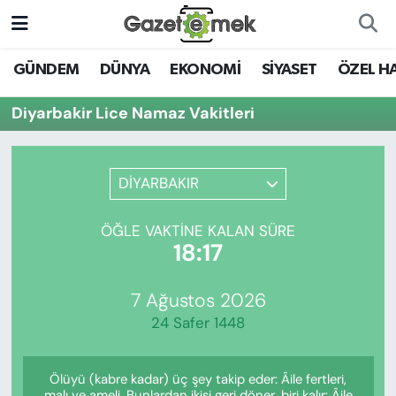
DÜNYA
Nöbetçi Eczaneler
GÜNDEM
DÜNYA
EKONOMİ
SİYASET
ÖZEL H
EKONOMİ
Hava Durumu
Diyarbakir Lice Namaz Vakitleri
EMEK HABERLERİ
İstanbul Namaz Vakitleri
DİYARBAKIR
YENİ MEDYADA EMEK
Trafik Durumu
GAZETECİLİĞİNİ GELİŞTİRMEK
ÖĞLE VAKTINE KALAN SÜRE
Süper Lig Puan Durumu ve Fikstür
18:17
FAYDALI BİLGİLER
Tüm Manşetler
7 Ağustos 2026
GÜNDEM
24 Safer 1448
Son Dakika Haberleri
EĞİTİM
Ölüyü (kabre kadar) üç şey takip eder: Âile fertleri,
Haber Arşivi
malı ve ameli. Bunlardan ikisi geri döner, biri kalır: Âile