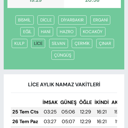
19:29
20:58
BİSMİL
DİCLE
DİYARBAKIR
ERGANİ
EĞİL
HANİ
HAZRO
KOCAKÖY
KULP
LİCE
SİLVAN
ÇERMİK
ÇINAR
ÇÜNGÜŞ
LİCE AYLIK NAMAZ VAKITLERI
İMSAK
GÜNEŞ
ÖĞLE
İKINDI
AKŞA
25 Tem Cts
03:25
05:06
12:29
16:21
19:42
26 Tem Paz
03:27
05:07
12:29
16:21
19:41