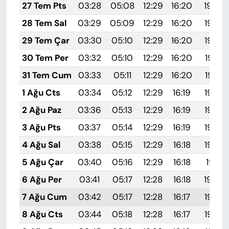
27 Tem Pts
03:28
05:08
12:29
16:20
19:40
28 Tem Sal
03:29
05:09
12:29
16:20
19:39
29 Tem Çar
03:30
05:10
12:29
16:20
19:38
30 Tem Per
03:32
05:10
12:29
16:20
19:37
31 Tem Cum
03:33
05:11
12:29
16:20
19:37
1 Ağu Cts
03:34
05:12
12:29
16:19
19:36
2 Ağu Paz
03:36
05:13
12:29
16:19
19:35
3 Ağu Pts
03:37
05:14
12:29
16:19
19:34
4 Ağu Sal
03:38
05:15
12:29
16:18
19:32
5 Ağu Çar
03:40
05:16
12:29
16:18
19:31
6 Ağu Per
03:41
05:17
12:28
16:18
19:30
7 Ağu Cum
03:42
05:17
12:28
16:17
19:29
8 Ağu Cts
03:44
05:18
12:28
16:17
19:28