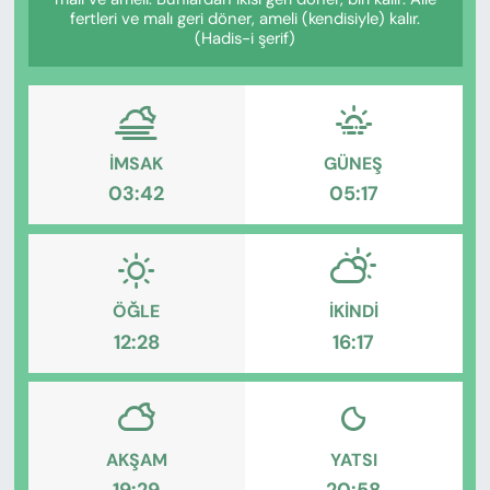
KADIN
fertleri ve malı geri döner, ameli (kendisiyle) kalır.
(Hadis-i şerif)
SAĞLIK
SPOR
İMSAK
GÜNEŞ
KÜLTÜR-SANAT
03:42
05:17
MAGAZİN
ÖZEL HABER
ÖĞLE
İKINDI
12:28
16:17
YAZAR KÖŞESİ
SİYASET
VAN VE DİYARBAKIR HABERLERİ
AKŞAM
YATSI