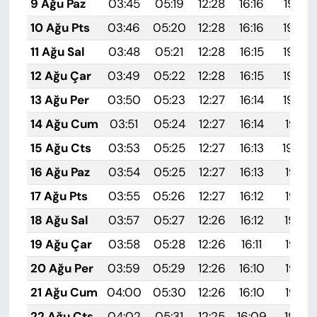
9 Ağu Paz
03:45
05:19
12:28
16:16
19:27
10 Ağu Pts
03:46
05:20
12:28
16:16
19:26
11 Ağu Sal
03:48
05:21
12:28
16:15
19:25
12 Ağu Çar
03:49
05:22
12:28
16:15
19:23
13 Ağu Per
03:50
05:23
12:27
16:14
19:22
14 Ağu Cum
03:51
05:24
12:27
16:14
19:21
15 Ağu Cts
03:53
05:25
12:27
16:13
19:20
16 Ağu Paz
03:54
05:25
12:27
16:13
19:18
17 Ağu Pts
03:55
05:26
12:27
16:12
19:17
18 Ağu Sal
03:57
05:27
12:26
16:12
19:16
19 Ağu Çar
03:58
05:28
12:26
16:11
19:14
20 Ağu Per
03:59
05:29
12:26
16:10
19:13
21 Ağu Cum
04:00
05:30
12:26
16:10
19:12
22 Ağu Cts
04:02
05:31
12:25
16:09
19:10