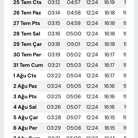
25 Tem Cts
03:12
04:57
12:24
16:19
19:41
26 Tem Paz
03:14
04:58
12:24
16:18
19:40
27 Tem Pts
03:15
04:59
12:24
16:18
19:39
28 Tem Sal
03:16
05:00
12:24
16:18
19:38
29 Tem Çar
03:18
05:01
12:24
16:18
19:37
30 Tem Per
03:19
05:02
12:24
16:17
19:36
31 Tem Cum
03:21
05:03
12:24
16:17
19:35
1 Ağu Cts
03:22
05:04
12:24
16:17
19:34
2 Ağu Paz
03:24
05:05
12:24
16:16
19:33
3 Ağu Pts
03:25
05:06
12:24
16:16
19:32
4 Ağu Sal
03:26
05:07
12:24
16:16
19:31
5 Ağu Çar
03:28
05:07
12:24
16:15
19:30
6 Ağu Per
03:29
05:08
12:24
16:15
19:29