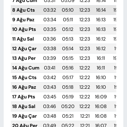
7 Ağu Cum
03:31
05:09
12:23
16:14
19:27
8 Ağu Cts
03:32
05:10
12:23
16:14
19:26
9 Ağu Paz
03:34
05:11
12:23
16:13
19:25
10 Ağu Pts
03:35
05:12
12:23
16:13
19:24
11 Ağu Sal
03:36
05:13
12:23
16:12
19:23
12 Ağu Çar
03:38
05:14
12:23
16:12
19:21
13 Ağu Per
03:39
05:15
12:23
16:11
19:20
14 Ağu Cum
03:41
05:16
12:22
16:11
19:19
15 Ağu Cts
03:42
05:17
12:22
16:10
19:17
16 Ağu Paz
03:43
05:18
12:22
16:10
19:16
17 Ağu Pts
03:45
05:19
12:22
16:09
19:15
18 Ağu Sal
03:46
05:20
12:22
16:08
19:13
19 Ağu Çar
03:48
05:21
12:21
16:08
19:12
20 Ağu Per
03:49
05:22
12:21
16:07
19:10