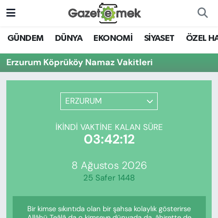
DÜNYA
Nöbetçi Eczaneler
GÜNDEM
DÜNYA
EKONOMİ
SİYASET
ÖZEL H
EKONOMİ
Hava Durumu
Erzurum Köprüköy Namaz Vakitleri
EMEK HABERLERİ
İstanbul Namaz Vakitleri
ERZURUM
YENİ MEDYADA EMEK
Trafik Durumu
GAZETECİLİĞİNİ GELİŞTİRMEK
İKINDI VAKTINE KALAN SÜRE
Süper Lig Puan Durumu ve Fikstür
03:42:12
FAYDALI BİLGİLER
Tüm Manşetler
8 Ağustos 2026
GÜNDEM
25 Safer 1448
Son Dakika Haberleri
EĞİTİM
Bir kimse sıkıntıda olan bir şahsa kolaylık gösterirse
Haber Arşivi
Allâhü Teâlâ da o kimseye dünyada da, âhirette de