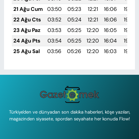
21 Ağu Cum
03:50
05:23
12:21
16:06
19:09
22 Ağu Cts
03:52
05:24
12:21
16:06
19:08
23 Ağu Paz
03:53
05:25
12:20
16:05
19:06
24 Ağu Pts
03:54
05:25
12:20
16:04
19:05
25 Ağu Sal
03:56
05:26
12:20
16:03
19:03
Türkiye'den ve dünyadan son dakika haberleri, köşe yazıları,
magazinden siyasete, spordan seyahate her konuda Flow!