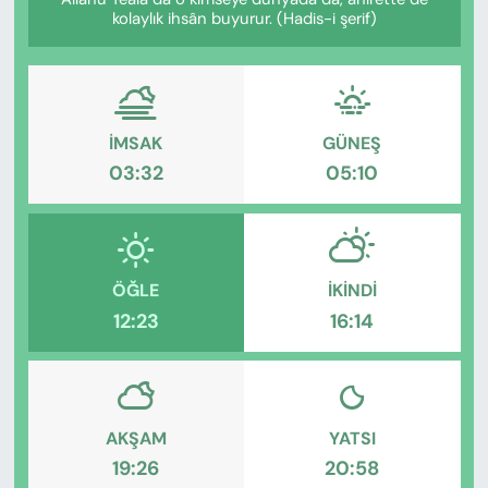
KADIN
kolaylık ihsân buyurur. (Hadis-i şerif)
SAĞLIK
SPOR
İMSAK
GÜNEŞ
03:32
05:10
KÜLTÜR-SANAT
MAGAZİN
ÖZEL HABER
ÖĞLE
İKINDI
12:23
16:14
YAZAR KÖŞESİ
SİYASET
AKŞAM
YATSI
VAN VE DİYARBAKIR HABERLERİ
19:26
20:58