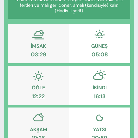
KADIN
fertleri ve malı geri döner, ameli (kendisiyle) kalır.
(Hadis-i şerif)
SAĞLIK
SPOR
İMSAK
GÜNEŞ
KÜLTÜR-SANAT
03:29
05:08
MAGAZİN
ÖZEL HABER
ÖĞLE
İKINDI
12:22
16:13
YAZAR KÖŞESİ
SİYASET
VAN VE DİYARBAKIR HABERLERİ
AKŞAM
YATSI