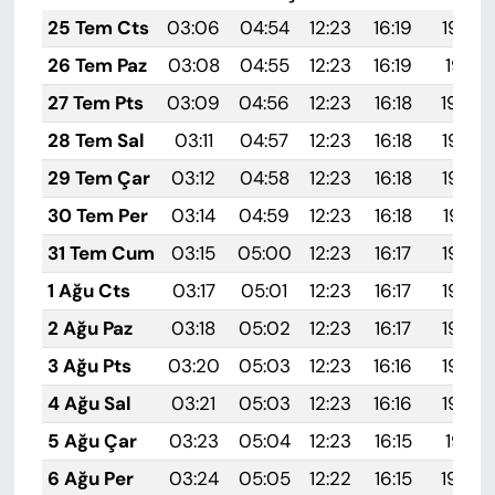
25 Tem Cts
03:06
04:54
12:23
16:19
19:42
26 Tem Paz
03:08
04:55
12:23
16:19
19:41
27 Tem Pts
03:09
04:56
12:23
16:18
19:40
28 Tem Sal
03:11
04:57
12:23
16:18
19:39
29 Tem Çar
03:12
04:58
12:23
16:18
19:38
30 Tem Per
03:14
04:59
12:23
16:18
19:37
31 Tem Cum
03:15
05:00
12:23
16:17
19:36
1 Ağu Cts
03:17
05:01
12:23
16:17
19:35
2 Ağu Paz
03:18
05:02
12:23
16:17
19:34
3 Ağu Pts
03:20
05:03
12:23
16:16
19:33
4 Ağu Sal
03:21
05:03
12:23
16:16
19:32
5 Ağu Çar
03:23
05:04
12:23
16:15
19:31
6 Ağu Per
03:24
05:05
12:22
16:15
19:30