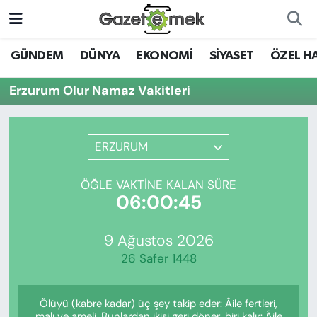
DÜNYA
Nöbetçi Eczaneler
GÜNDEM
DÜNYA
EKONOMİ
SİYASET
ÖZEL H
EKONOMİ
Hava Durumu
Erzurum Olur Namaz Vakitleri
EMEK HABERLERİ
İstanbul Namaz Vakitleri
ERZURUM
YENİ MEDYADA EMEK
Trafik Durumu
GAZETECİLİĞİNİ GELİŞTİRMEK
ÖĞLE VAKTINE KALAN SÜRE
Süper Lig Puan Durumu ve Fikstür
06:00:45
FAYDALI BİLGİLER
Tüm Manşetler
9 Ağustos 2026
GÜNDEM
26 Safer 1448
Son Dakika Haberleri
EĞİTİM
Ölüyü (kabre kadar) üç şey takip eder: Âile fertleri,
Haber Arşivi
malı ve ameli. Bunlardan ikisi geri döner, biri kalır: Âile