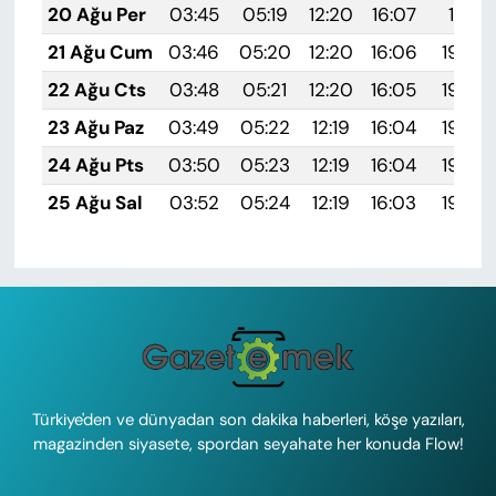
20 Ağu Per
03:45
05:19
12:20
16:07
19:11
21 Ağu Cum
03:46
05:20
12:20
16:06
19:09
22 Ağu Cts
03:48
05:21
12:20
16:05
19:08
23 Ağu Paz
03:49
05:22
12:19
16:04
19:06
24 Ağu Pts
03:50
05:23
12:19
16:04
19:05
25 Ağu Sal
03:52
05:24
12:19
16:03
19:03
Türkiye'den ve dünyadan son dakika haberleri, köşe yazıları,
magazinden siyasete, spordan seyahate her konuda Flow!