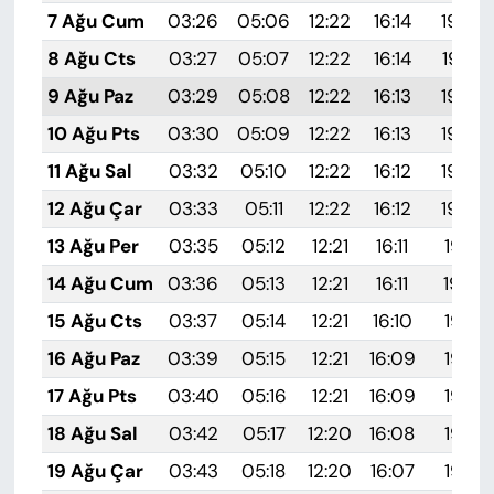
7 Ağu Cum
03:26
05:06
12:22
16:14
19:28
8 Ağu Cts
03:27
05:07
12:22
16:14
19:27
9 Ağu Paz
03:29
05:08
12:22
16:13
19:26
10 Ağu Pts
03:30
05:09
12:22
16:13
19:25
11 Ağu Sal
03:32
05:10
12:22
16:12
19:23
12 Ağu Çar
03:33
05:11
12:22
16:12
19:22
13 Ağu Per
03:35
05:12
12:21
16:11
19:21
14 Ağu Cum
03:36
05:13
12:21
16:11
19:19
15 Ağu Cts
03:37
05:14
12:21
16:10
19:18
16 Ağu Paz
03:39
05:15
12:21
16:09
19:17
17 Ağu Pts
03:40
05:16
12:21
16:09
19:15
18 Ağu Sal
03:42
05:17
12:20
16:08
19:14
19 Ağu Çar
03:43
05:18
12:20
16:07
19:12