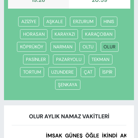
19:26
20:59
AZİZİYE
AŞKALE
ERZURUM
HINIS
HORASAN
KARAYAZI
KARAÇOBAN
KÖPRÜKÖY
NARMAN
OLTU
OLUR
PASİNLER
PAZARYOLU
TEKMAN
TORTUM
UZUNDERE
ÇAT
İSPİR
ŞENKAYA
OLUR AYLIK NAMAZ VAKITLERI
İMSAK
GÜNEŞ
ÖĞLE
İKINDI
AKŞA