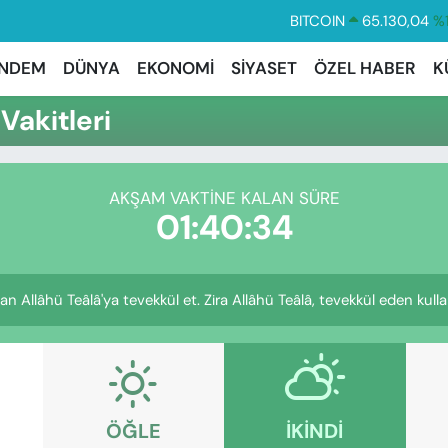
BITCOIN
65.130,04
%1
DOLAR
47,7069
%0.
NDEM
DÜNYA
EKONOMİ
SİYASET
ÖZEL HABER
K
EURO
55,0265
%0.
akitleri
STERLİN
64,1897
%0.
GRAM ALTIN
6618.49
%2.
AKŞAM VAKTINE KALAN SÜRE
BİST100
13.887
%
01:40:33
 Allâhü Teâlâ'ya tevekkül et. Zira Allâhü Teâlâ, tevekkül eden kulları
ÖĞLE
İKINDI