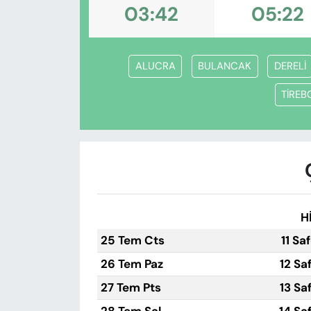
KADIN
03:42
05:22
SAĞLIK
ALUCRA
BULANCAK
DERELİ
SPOR
TİREB
KÜLTÜR-SANAT
MAGAZİN
ÖZEL HABER
H
YAZAR KÖŞESİ
25 Tem Cts
11 Sa
SİYASET
26 Tem Paz
12 Sa
27 Tem Pts
13 Sa
VAN VE DİYARBAKIR HABERLERİ