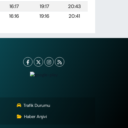
16:17
19:17
20:43
16:16
19:16
20:41
Trafik Durumu
Haber Arşivi