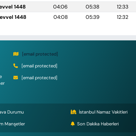
levvel 1448
04:06
05:38
12:33
levvel 1448
04:08
05:39
12:32
[email protected]
[email protected]
e
[email protected]
her
ava Durumu
İstanbul Namaz Vakitleri
m Manşetler
Son Dakika Haberleri