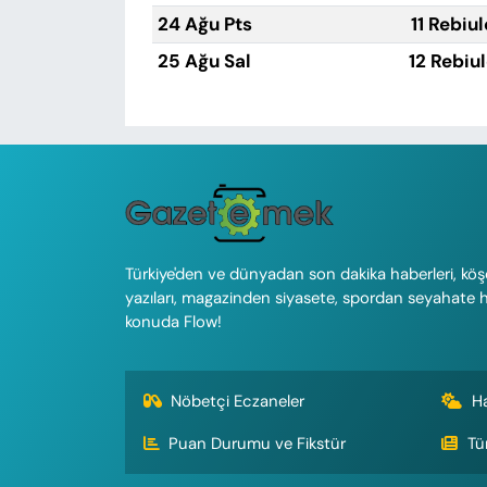
24 Ağu Pts
11 Rebiu
25 Ağu Sal
12 Rebiu
Türkiye'den ve dünyadan son dakika haberleri, köş
yazıları, magazinden siyasete, spordan seyahate 
konuda Flow!
Nöbetçi Eczaneler
H
Puan Durumu ve Fikstür
Tü