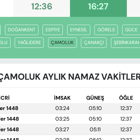
12:36
16:27
DOĞANKENT
ESPİYE
EYNESİL
GÖRELE
GÜCE
OLU
YAĞLIDERE
ÇAMOLUK
ÇANAKÇI
ŞEBİNKARA
ÇAMOLUK AYLIK NAMAZ VAKITLER
İCRİ
İMSAK
GÜNEŞ
ÖĞLE
fer 1448
03:24
05:10
12:37
fer 1448
03:25
05:10
12:37
fer 1448
03:27
05:11
12:37