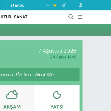
°
İstanbul
31
.2
17
ÜLTÜR-SANAT
01
02
12
64
7 Ağustos 2026
24 Safer 1448
nı sever. (Âl-i İmrân Sûresi, 159)
AKŞAM
YATSI