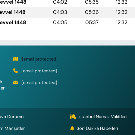
levvel 1448
04:02
05:35
12:32
levvel 1448
04:03
05:36
12:32
levvel 1448
04:05
05:37
12:32
[email protected]
[email protected]
e
[email protected]
her
ava Durumu
İstanbul Namaz Vakitleri
m Manşetler
Son Dakika Haberleri