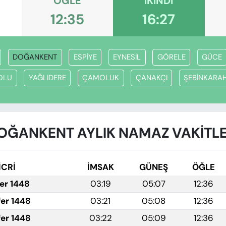
ÖĞLE
İKINDI
12:35
16:27
DOĞANKENT
ESPİYE
EYNESİL
GÖRELE
GÜCE
OLU
YAĞLIDERE
ÇAMOLUK
ÇANAKÇI
ŞEBİNKARA
OĞANKENT AYLIK NAMAZ VAKITLE
İCRİ
İMSAK
GÜNEŞ
ÖĞLE
fer 1448
03:19
05:07
12:36
fer 1448
03:21
05:08
12:36
fer 1448
03:22
05:09
12:36