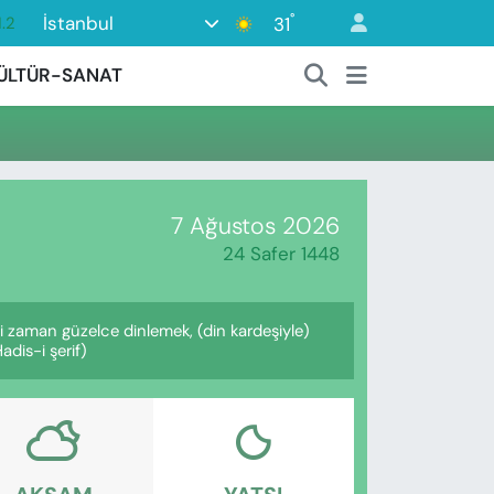
°
İstanbul
31
.2
17
ÜLTÜR-SANAT
27
35
12
19
7 Ağustos 2026
24 Safer 1448
i zaman güzelce dinlemek, (din kardeşiyle)
dis-i şerif)