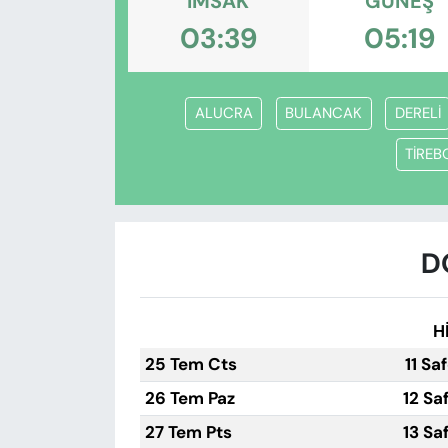
İMSAK
GÜNEŞ
KADIN
03:39
05:19
SAĞLIK
SPOR
ALUCRA
BULANCAK
DERELİ
TİREB
KÜLTÜR-SANAT
MAGAZİN
D
ÖZEL HABER
YAZAR KÖŞESİ
H
25 Tem Cts
11 Sa
SİYASET
26 Tem Paz
12 Sa
VAN VE DİYARBAKIR HABERLERİ
27 Tem Pts
13 Sa