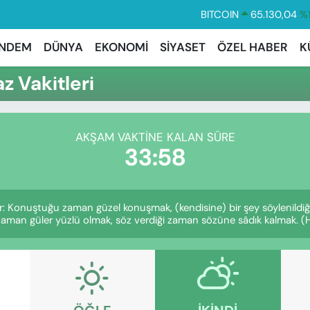
BITCOIN
65.130,04
%1
DOLAR
47,7106
%0.
NDEM
DÜNYA
EKONOMİ
SİYASET
ÖZEL HABER
K
EURO
55,1652
%0.
 Vakitleri
STERLİN
64,4046
%0.
GRAM ALTIN
6618.49
%2.
AKŞAM VAKTINE KALAN SÜRE
BİST100
13.773
%-
33:57
: Konuştuğu zaman güzel konuşmak, (kendisine) bir şey söylenildiğ
ı zaman güler yüzlü olmak, söz verdiği zaman sözüne sâdık kalmak. (Ha