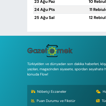
23 Ağu Paz
10 Rebiu
24 Ağu Pts
11 Rebiu
25 Ağu Sal
12 Rebiu
Türkiye'den ve dünyadan son dakika haberleri, köş
yazıları, magazinden siyasete, spordan seyahate 
konuda Flow!
Nöbetçi Eczaneler
H
Puan Durumu ve Fikstür
Tü