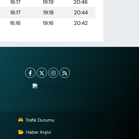
16:17
19:19
20:46
16:17
19:18
20:44
16:16
19:16
20:42
Trafik Durumu
Haber Arşivi