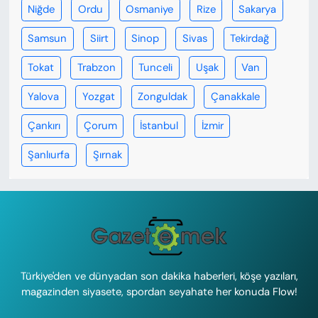
Niğde
Ordu
Osmaniye
Rize
Sakarya
Samsun
Siirt
Sinop
Sivas
Tekirdağ
Tokat
Trabzon
Tunceli
Uşak
Van
Yalova
Yozgat
Zonguldak
Çanakkale
Çankırı
Çorum
İstanbul
İzmir
Şanlıurfa
Şırnak
Türkiye'den ve dünyadan son dakika haberleri, köşe yazıları,
magazinden siyasete, spordan seyahate her konuda Flow!