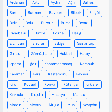
Ardahan
Artvin
Aydın
Ağrı
Balıkesir
Bartın
Batman
Bayburt
Bilecik
Bingöl
Bitlis
Bolu
Burdur
Bursa
Denizli
Diyarbakır
Düzce
Edirne
Elazığ
Erzincan
Erzurum
Eskişehir
Gaziantep
Giresun
Gümüşhane
Hakkari
Hatay
Isparta
Iğdır
Kahramanmaraş
Karabük
Karaman
Kars
Kastamonu
Kayseri
Kilis
Kocaeli
Konya
Kütahya
Kırklareli
Kırıkkale
Kırşehir
Malatya
Manisa
Mardin
Mersin
Muğla
Muş
Nevşehir