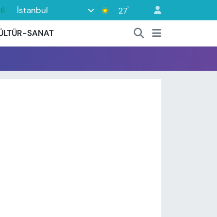
°
İstanbul
27
16
06
ÜLTÜR-SANAT
02
.2
12
0