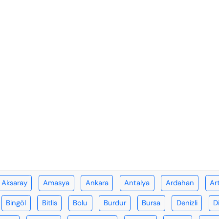
Aksaray
Amasya
Ankara
Antalya
Ardahan
Ar
Bingöl
Bitlis
Bolu
Burdur
Bursa
Denizli
D