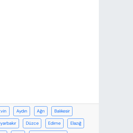
tvin
Aydın
Ağrı
Balıkesir
iyarbakır
Düzce
Edirne
Elazığ