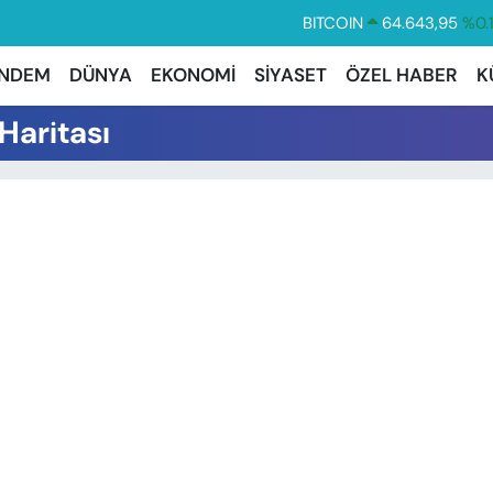
BITCOIN
64.643,95
%0.
DOLAR
47,6006
%0.
NDEM
DÜNYA
EKONOMİ
SİYASET
ÖZEL HABER
K
EURO
55,0250
%0.
 Haritası
STERLİN
64,2398
%0
GRAM ALTIN
6500.87
%0.
BİST100
13.799
%7