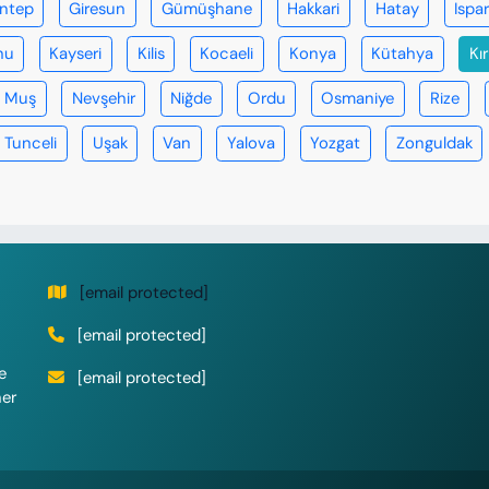
antep
Giresun
Gümüşhane
Hakkari
Hatay
Ispa
nu
Kayseri
Kilis
Kocaeli
Konya
Kütahya
Kır
Muş
Nevşehir
Niğde
Ordu
Osmaniye
Rize
Tunceli
Uşak
Van
Yalova
Yozgat
Zonguldak
[email protected]
[email protected]
e
[email protected]
her