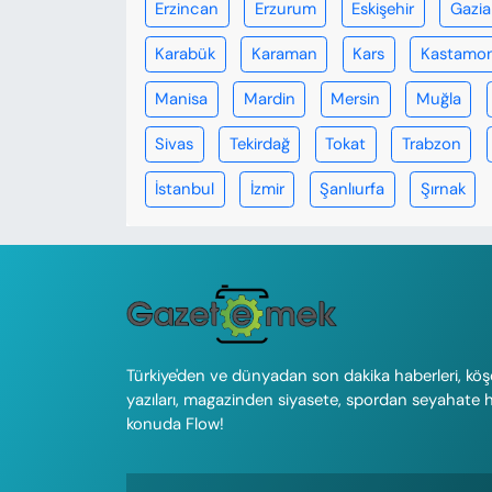
Erzincan
Erzurum
Eskişehir
Gazi
Karabük
Karaman
Kars
Kastamo
Manisa
Mardin
Mersin
Muğla
Sivas
Tekirdağ
Tokat
Trabzon
İstanbul
İzmir
Şanlıurfa
Şırnak
Türkiye'den ve dünyadan son dakika haberleri, köş
yazıları, magazinden siyasete, spordan seyahate 
konuda Flow!