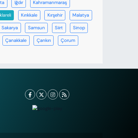
rta
Iğdır
Kahramanmaraş
klareli
Kırıkkale
Kırşehir
Malatya
Sakarya
Samsun
Siirt
Sinop
Çanakkale
Çankırı
Çorum