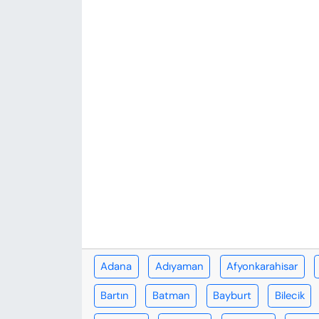
KADIN
SAĞLIK
SPOR
KÜLTÜR-SANAT
MAGAZİN
ÖZEL HABER
YAZAR KÖŞESİ
SİYASET
Adana
Adıyaman
Afyonkarahisar
Bartın
Batman
Bayburt
Bilecik
VAN VE DİYARBAKIR HABERLERİ