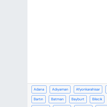
KADIN
SAĞLIK
SPOR
KÜLTÜR-SANAT
MAGAZİN
ÖZEL HABER
YAZAR KÖŞESİ
SİYASET
Adana
Adıyaman
Afyonkarahisar
Bartın
Batman
Bayburt
Bilecik
VAN VE DİYARBAKIR HABERLERİ