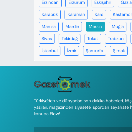
Erzincan
Erzurum
Eskişehir
Gazi
Karabük
Karaman
Kars
Kastamo
Manisa
Mardin
Mersin
Muğla
Sivas
Tekirdağ
Tokat
Trabzon
İstanbul
İzmir
Şanlıurfa
Şırnak
Türkiye'den ve dünyadan son dakika haberleri, köş
yazıları, magazinden siyasete, spordan seyahate 
konuda Flow!