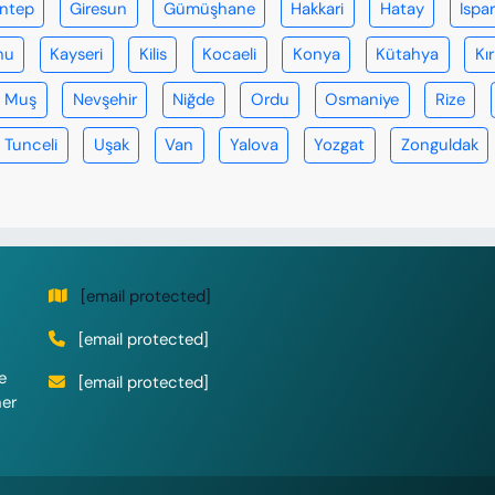
antep
Giresun
Gümüşhane
Hakkari
Hatay
Ispa
nu
Kayseri
Kilis
Kocaeli
Konya
Kütahya
Kır
Muş
Nevşehir
Niğde
Ordu
Osmaniye
Rize
Tunceli
Uşak
Van
Yalova
Yozgat
Zonguldak
[email protected]
[email protected]
e
[email protected]
her