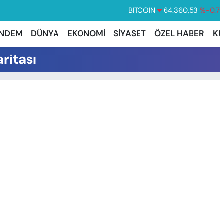
BITCOIN
64.360,53
%-0.7
DOLAR
47,7069
%0.
NDEM
DÜNYA
EKONOMİ
SİYASET
ÖZEL HABER
K
EURO
55,0265
%0.
ritası
STERLİN
64,1897
%0.0
GRAM ALTIN
6574.81
%1.
BİST100
13.887
%6