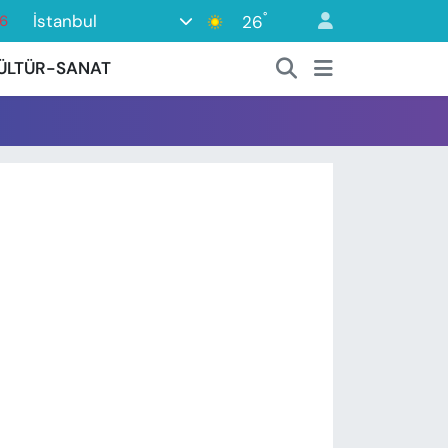
°
İstanbul
26
6
17
ÜLTÜR-SANAT
01
2
44
4