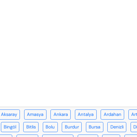
Aksaray
Amasya
Ankara
Antalya
Ardahan
Ar
Bingöl
Bitlis
Bolu
Burdur
Bursa
Denizli
D