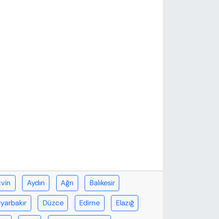
tvin
Aydın
Ağrı
Balıkesir
iyarbakır
Düzce
Edirne
Elazığ