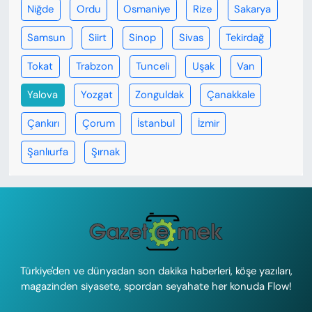
Niğde
Ordu
Osmaniye
Rize
Sakarya
Samsun
Siirt
Sinop
Sivas
Tekirdağ
Tokat
Trabzon
Tunceli
Uşak
Van
Yalova
Yozgat
Zonguldak
Çanakkale
Çankırı
Çorum
İstanbul
İzmir
Şanlıurfa
Şırnak
Türkiye'den ve dünyadan son dakika haberleri, köşe yazıları,
magazinden siyasete, spordan seyahate her konuda Flow!