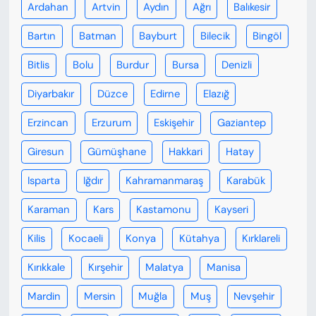
Ardahan
Artvin
Aydın
Ağrı
Balıkesir
Bartın
Batman
Bayburt
Bilecik
Bingöl
Bitlis
Bolu
Burdur
Bursa
Denizli
Diyarbakır
Düzce
Edirne
Elazığ
Erzincan
Erzurum
Eskişehir
Gaziantep
Giresun
Gümüşhane
Hakkari
Hatay
Isparta
Iğdır
Kahramanmaraş
Karabük
Karaman
Kars
Kastamonu
Kayseri
Kilis
Kocaeli
Konya
Kütahya
Kırklareli
Kırıkkale
Kırşehir
Malatya
Manisa
Mardin
Mersin
Muğla
Muş
Nevşehir