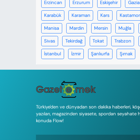
Erzincan
Erzurum
Eskişehir
Gazi
Karabük
Karaman
Kars
Kastamo
Manisa
Mardin
Mersin
Muğla
Sivas
Tekirdağ
Tokat
Trabzon
İstanbul
İzmir
Şanlıurfa
Şırnak
Türkiye'den ve dünyadan son dakika haberleri, köş
yazıları, magazinden siyasete, spordan seyahate 
konuda Flow!