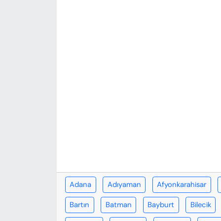
KADIN
SAĞLIK
SPOR
KÜLTÜR-SANAT
MAGAZİN
ÖZEL HABER
YAZAR KÖŞESİ
SİYASET
Adana
Adıyaman
Afyonkarahisar
Bartın
Batman
Bayburt
Bilecik
VAN VE DİYARBAKIR HABERLERİ