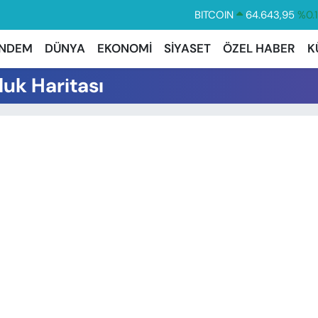
BITCOIN
64.643,95
%0.
DOLAR
47,6704
%
NDEM
DÜNYA
EKONOMİ
SİYASET
ÖZEL HABER
K
EURO
55,0406
%-0.
uk Haritası
STERLİN
64,2143
%
GRAM ALTIN
6500.87
%0.
BİST100
13.799
%7