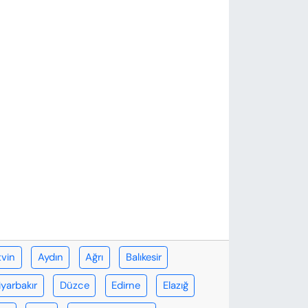
tvin
Aydın
Ağrı
Balıkesir
iyarbakır
Düzce
Edirne
Elazığ