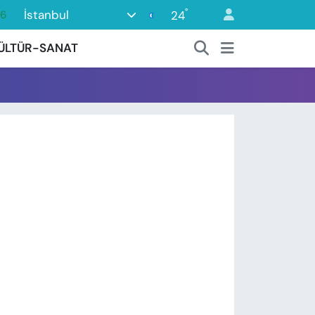
°
İstanbul
24
16
0
ÜLTÜR-SANAT
08
0
12
0