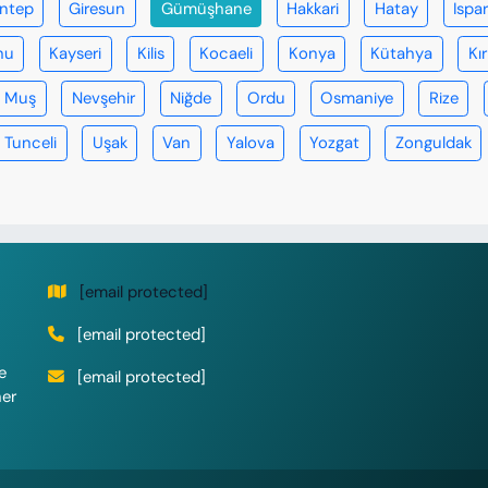
antep
Giresun
Gümüşhane
Hakkari
Hatay
Ispa
nu
Kayseri
Kilis
Kocaeli
Konya
Kütahya
Kır
Muş
Nevşehir
Niğde
Ordu
Osmaniye
Rize
Tunceli
Uşak
Van
Yalova
Yozgat
Zonguldak
[email protected]
[email protected]
e
[email protected]
her