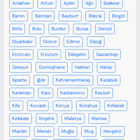
Ardahan
Artvin
Aydın
Ağrı
Balıkesir
Bartın
Batman
Bayburt
Bilecik
Bingöl
Bitlis
Bolu
Burdur
Bursa
Denizli
Diyarbakır
Düzce
Edirne
Elazığ
Erzincan
Erzurum
Eskişehir
Gaziantep
Giresun
Gümüşhane
Hakkari
Hatay
Isparta
Iğdır
Kahramanmaraş
Karabük
Karaman
Kars
Kastamonu
Kayseri
Kilis
Kocaeli
Konya
Kütahya
Kırklareli
Kırıkkale
Kırşehir
Malatya
Manisa
Mardin
Mersin
Muğla
Muş
Nevşehir