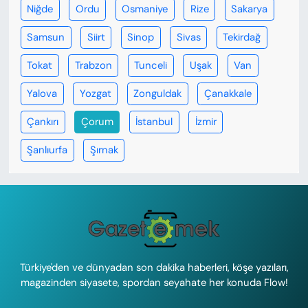
Niğde
Ordu
Osmaniye
Rize
Sakarya
Samsun
Siirt
Sinop
Sivas
Tekirdağ
Tokat
Trabzon
Tunceli
Uşak
Van
Yalova
Yozgat
Zonguldak
Çanakkale
Çankırı
Çorum
İstanbul
İzmir
Şanlıurfa
Şırnak
Türkiye'den ve dünyadan son dakika haberleri, köşe yazıları,
magazinden siyasete, spordan seyahate her konuda Flow!