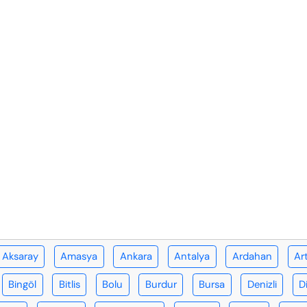
Aksaray
Amasya
Ankara
Antalya
Ardahan
Ar
Bingöl
Bitlis
Bolu
Burdur
Bursa
Denizli
D