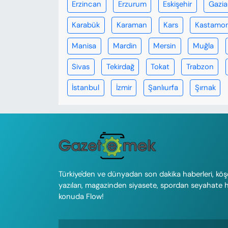
Erzincan
Erzurum
Eskişehir
Gazi
Karabük
Karaman
Kars
Kastamo
Manisa
Mardin
Mersin
Muğla
Sivas
Tekirdağ
Tokat
Trabzon
İstanbul
İzmir
Şanlıurfa
Şırnak
Türkiye'den ve dünyadan son dakika haberleri, köş
yazıları, magazinden siyasete, spordan seyahate 
konuda Flow!