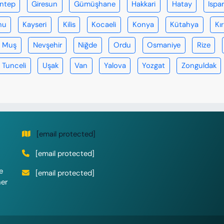
antep
Giresun
Gümüşhane
Hakkari
Hatay
Ispa
nu
Kayseri
Kilis
Kocaeli
Konya
Kütahya
Kır
Muş
Nevşehir
Niğde
Ordu
Osmaniye
Rize
Tunceli
Uşak
Van
Yalova
Yozgat
Zonguldak
[email protected]
[email protected]
e
[email protected]
her