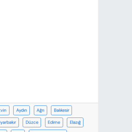
tvin
Aydın
Ağrı
Balıkesir
iyarbakır
Düzce
Edirne
Elazığ