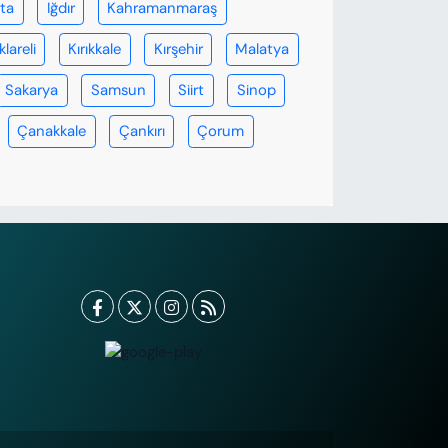
rta
Iğdır
Kahramanmaraş
klareli
Kırıkkale
Kırşehir
Malatya
Sakarya
Samsun
Siirt
Sinop
Çanakkale
Çankırı
Çorum