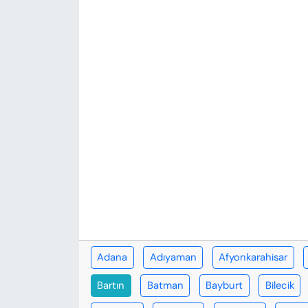
KADIN
SAĞLIK
SPOR
KÜLTÜR-SANAT
MAGAZİN
ÖZEL HABER
YAZAR KÖŞESİ
SİYASET
Adana
Adıyaman
Afyonkarahisar
Bartın
Batman
Bayburt
Bilecik
VAN VE DİYARBAKIR HABERLERİ