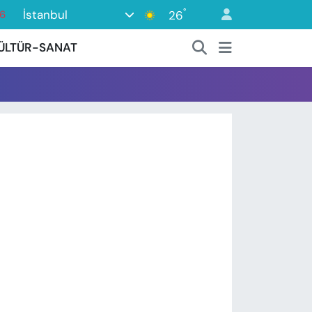
°
İstanbul
26
6
16
ÜLTÜR-SANAT
2
7
44
0