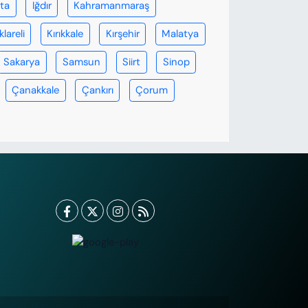
rta
Iğdır
Kahramanmaraş
klareli
Kırıkkale
Kırşehir
Malatya
Sakarya
Samsun
Siirt
Sinop
Çanakkale
Çankırı
Çorum