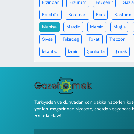
Erzincan
Erzurum
Eskişehir
Gazi
Karabük
Karaman
Kars
Kastamo
Manisa
Mardin
Mersin
Muğla
Sivas
Tekirdağ
Tokat
Trabzon
İstanbul
İzmir
Şanlıurfa
Şırnak
Türkiye'den ve dünyadan son dakika haberleri, köş
yazıları, magazinden siyasete, spordan seyahate 
konuda Flow!