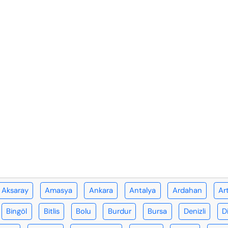
Aksaray
Amasya
Ankara
Antalya
Ardahan
Ar
Bingöl
Bitlis
Bolu
Burdur
Bursa
Denizli
D