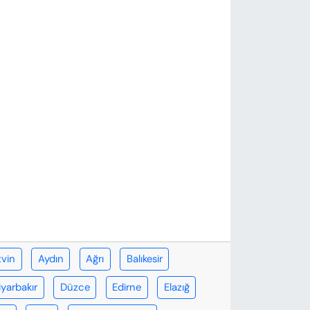
tvin
Aydın
Ağrı
Balıkesir
iyarbakır
Düzce
Edirne
Elazığ