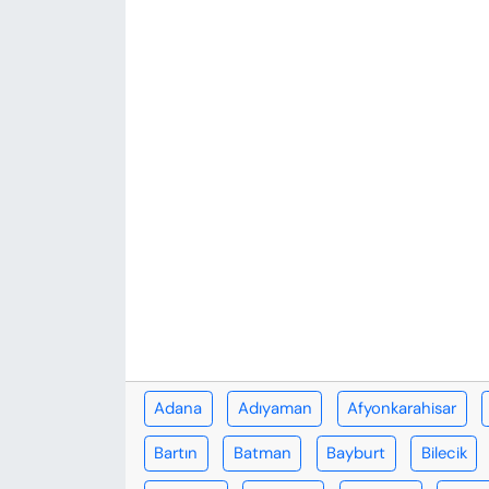
KADIN
SAĞLIK
SPOR
KÜLTÜR-SANAT
MAGAZİN
ÖZEL HABER
YAZAR KÖŞESİ
SİYASET
Adana
Adıyaman
Afyonkarahisar
Bartın
Batman
Bayburt
Bilecik
VAN VE DİYARBAKIR HABERLERİ