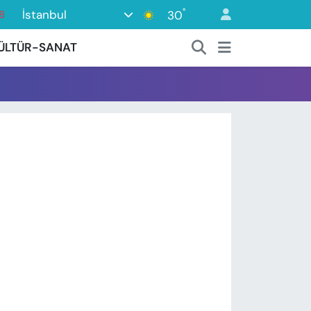
°
İstanbul
30
8
8
ÜLTÜR-SANAT
2
8
3
4