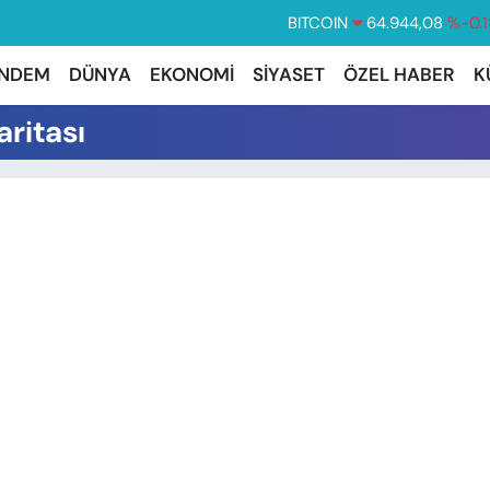
BITCOIN
64.944,08
%-0.1
DOLAR
47,7436
%0.1
NDEM
DÜNYA
EKONOMİ
SİYASET
ÖZEL HABER
K
EURO
55,2510
%0.3
ritası
STERLİN
64,4811
%0.3
GRAM ALTIN
6660.55
%0.0
BİST100
13.779
%-1