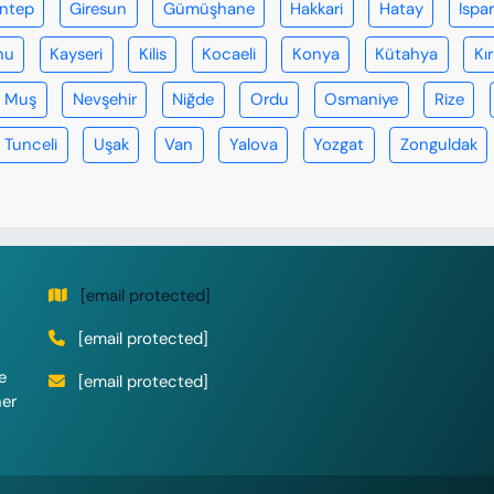
antep
Giresun
Gümüşhane
Hakkari
Hatay
Ispa
nu
Kayseri
Kilis
Kocaeli
Konya
Kütahya
Kır
Muş
Nevşehir
Niğde
Ordu
Osmaniye
Rize
Tunceli
Uşak
Van
Yalova
Yozgat
Zonguldak
[email protected]
[email protected]
e
[email protected]
her