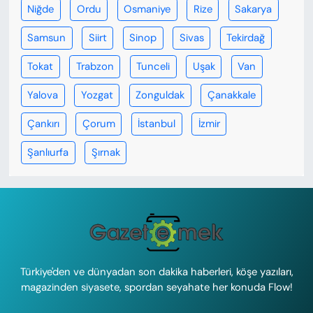
Niğde
Ordu
Osmaniye
Rize
Sakarya
Samsun
Siirt
Sinop
Sivas
Tekirdağ
Tokat
Trabzon
Tunceli
Uşak
Van
Yalova
Yozgat
Zonguldak
Çanakkale
Çankırı
Çorum
İstanbul
İzmir
Şanlıurfa
Şırnak
Türkiye'den ve dünyadan son dakika haberleri, köşe yazıları,
magazinden siyasete, spordan seyahate her konuda Flow!