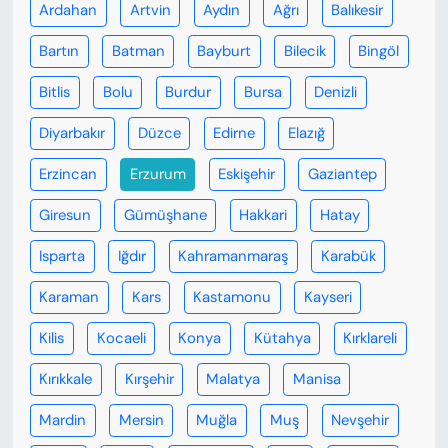
Ardahan
Artvin
Aydın
Ağrı
Balıkesir
Bartın
Batman
Bayburt
Bilecik
Bingöl
Bitlis
Bolu
Burdur
Bursa
Denizli
Diyarbakır
Düzce
Edirne
Elazığ
Erzincan
Erzurum
Eskişehir
Gaziantep
Giresun
Gümüşhane
Hakkari
Hatay
Isparta
Iğdır
Kahramanmaraş
Karabük
Karaman
Kars
Kastamonu
Kayseri
Kilis
Kocaeli
Konya
Kütahya
Kırklareli
Kırıkkale
Kırşehir
Malatya
Manisa
Mardin
Mersin
Muğla
Muş
Nevşehir