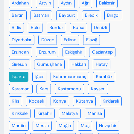
Ardahan
Artvin
Aydın
Ağrı
Balıkesir
Bartın
Batman
Bayburt
Bilecik
Bingöl
Bitlis
Bolu
Burdur
Bursa
Denizli
Diyarbakır
Düzce
Edirne
Elazığ
Erzincan
Erzurum
Eskişehir
Gaziantep
Giresun
Gümüşhane
Hakkari
Hatay
Isparta
Iğdır
Kahramanmaraş
Karabük
Karaman
Kars
Kastamonu
Kayseri
Kilis
Kocaeli
Konya
Kütahya
Kırklareli
Kırıkkale
Kırşehir
Malatya
Manisa
Mardin
Mersin
Muğla
Muş
Nevşehir