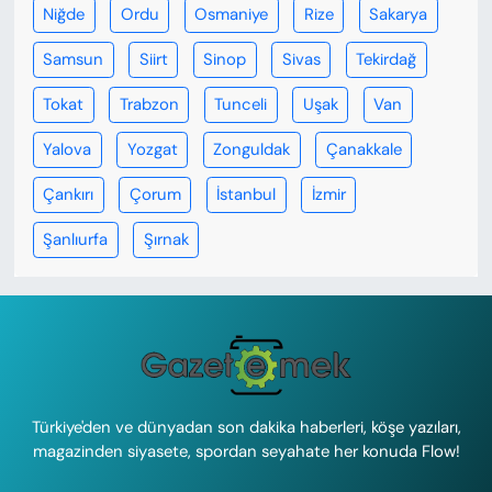
Niğde
Ordu
Osmaniye
Rize
Sakarya
Samsun
Siirt
Sinop
Sivas
Tekirdağ
Tokat
Trabzon
Tunceli
Uşak
Van
Yalova
Yozgat
Zonguldak
Çanakkale
Çankırı
Çorum
İstanbul
İzmir
Şanlıurfa
Şırnak
Türkiye'den ve dünyadan son dakika haberleri, köşe yazıları,
magazinden siyasete, spordan seyahate her konuda Flow!