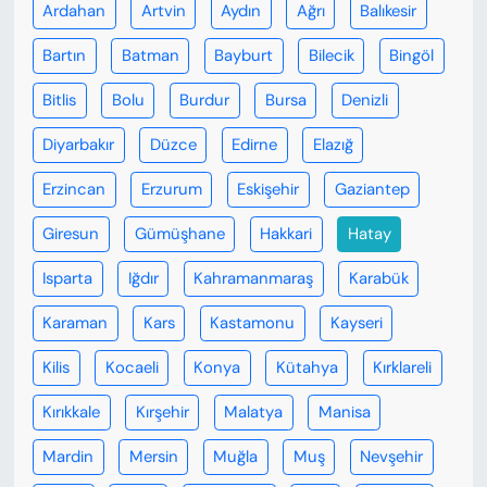
Ardahan
Artvin
Aydın
Ağrı
Balıkesir
Bartın
Batman
Bayburt
Bilecik
Bingöl
Bitlis
Bolu
Burdur
Bursa
Denizli
Diyarbakır
Düzce
Edirne
Elazığ
Erzincan
Erzurum
Eskişehir
Gaziantep
Giresun
Gümüşhane
Hakkari
Hatay
Isparta
Iğdır
Kahramanmaraş
Karabük
Karaman
Kars
Kastamonu
Kayseri
Kilis
Kocaeli
Konya
Kütahya
Kırklareli
Kırıkkale
Kırşehir
Malatya
Manisa
Mardin
Mersin
Muğla
Muş
Nevşehir