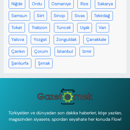
Niğde
Ordu
Osmaniye
Rize
Sakarya
Samsun
Siirt
Sinop
Sivas
Tekirdağ
Tokat
Trabzon
Tunceli
Uşak
Van
Yalova
Yozgat
Zonguldak
Çanakkale
Çankırı
Çorum
İstanbul
İzmir
Şanlıurfa
Şırnak
Türkiye'den ve dünyadan son dakika haberleri, köşe yazıları,
magazinden siyasete, spordan seyahate her konuda Flow!