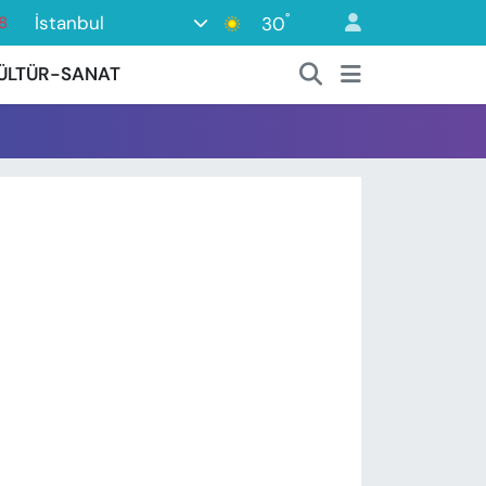
°
İstanbul
30
8
8
ÜLTÜR-SANAT
2
8
3
4