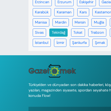
Erzincan
Erzurum
Eskişehir
Gazi
Karabük
Karaman
Kars
Kastamo
Manisa
Mardin
Mersin
Muğla
Sivas
Tekirdağ
Tokat
Trabzon
İstanbul
İzmir
Şanlıurfa
Şırnak
Türkiye'den ve dünyadan son dakika haberleri, köş
yazıları, magazinden siyasete, spordan seyahate 
konuda Flow!