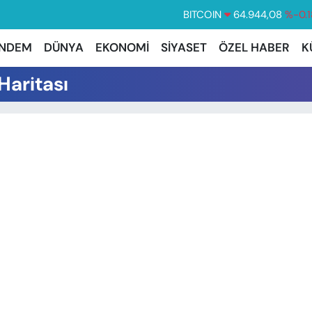
BITCOIN
64.944,08
%-0.1
DOLAR
47,7436
%0.1
NDEM
DÜNYA
EKONOMİ
SİYASET
ÖZEL HABER
K
EURO
55,2510
%0.3
Haritası
STERLİN
64,4811
%0.3
GRAM ALTIN
6660.55
%0.0
BİST100
13.779
%-1