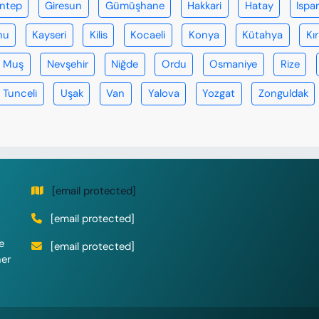
antep
Giresun
Gümüşhane
Hakkari
Hatay
Ispa
nu
Kayseri
Kilis
Kocaeli
Konya
Kütahya
Kır
Muş
Nevşehir
Niğde
Ordu
Osmaniye
Rize
Tunceli
Uşak
Van
Yalova
Yozgat
Zonguldak
[email protected]
[email protected]
e
[email protected]
her