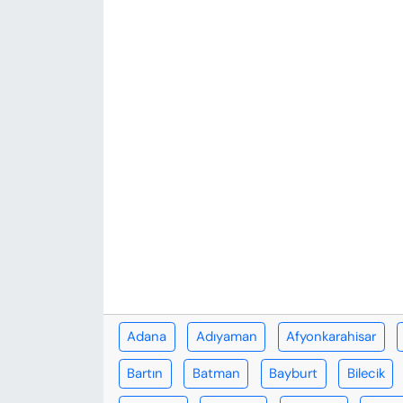
KADIN
SAĞLIK
SPOR
KÜLTÜR-SANAT
MAGAZİN
ÖZEL HABER
YAZAR KÖŞESİ
SİYASET
Adana
Adıyaman
Afyonkarahisar
Bartın
Batman
Bayburt
Bilecik
VAN VE DİYARBAKIR HABERLERİ