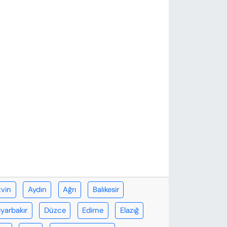
tvin
Aydın
Ağrı
Balıkesir
iyarbakır
Düzce
Edirne
Elazığ