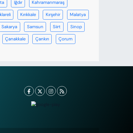
rta
Iğdır
Kahramanmaraş
klareli
Kırıkkale
Kırşehir
Malatya
Sakarya
Samsun
Siirt
Sinop
Çanakkale
Çankırı
Çorum