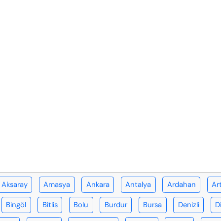
Aksaray
Amasya
Ankara
Antalya
Ardahan
Ar
Bingöl
Bitlis
Bolu
Burdur
Bursa
Denizli
D