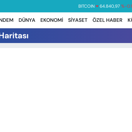
BITCOIN
64.840,97
%-0.
DOLAR
47,7436
%0.
NDEM
DÜNYA
EKONOMİ
SİYASET
ÖZEL HABER
K
EURO
55,2510
%0.
Haritası
STERLİN
64,4811
%0.
GRAM ALTIN
6660.55
%
BİST100
13.779
%-