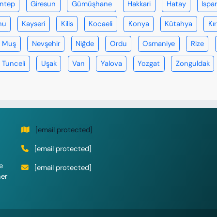
antep
Giresun
Gümüşhane
Hakkari
Hatay
Ispa
nu
Kayseri
Kilis
Kocaeli
Konya
Kütahya
Kır
Muş
Nevşehir
Niğde
Ordu
Osmaniye
Rize
Tunceli
Uşak
Van
Yalova
Yozgat
Zonguldak
[email protected]
[email protected]
e
[email protected]
her