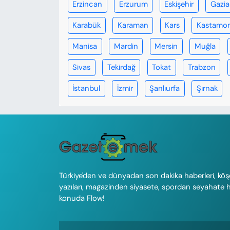
Erzincan
Erzurum
Eskişehir
Gazi
Karabük
Karaman
Kars
Kastamo
Manisa
Mardin
Mersin
Muğla
Sivas
Tekirdağ
Tokat
Trabzon
İstanbul
İzmir
Şanlıurfa
Şırnak
Türkiye'den ve dünyadan son dakika haberleri, köş
yazıları, magazinden siyasete, spordan seyahate 
konuda Flow!