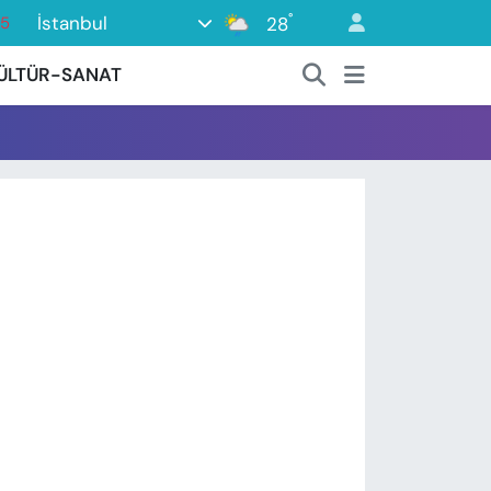
°
İstanbul
28
15
18
ÜLTÜR-SANAT
32
38
0
14