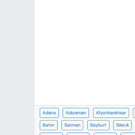
KADIN
SAĞLIK
SPOR
KÜLTÜR-SANAT
MAGAZİN
ÖZEL HABER
YAZAR KÖŞESİ
SİYASET
Adana
Adıyaman
Afyonkarahisar
Bartın
Batman
Bayburt
Bilecik
VAN VE DİYARBAKIR HABERLERİ