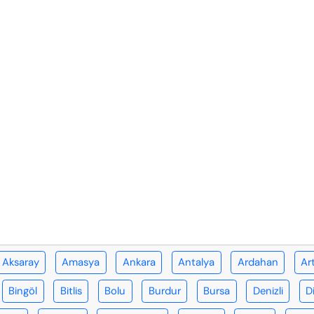
Aksaray
Amasya
Ankara
Antalya
Ardahan
Ar
Bingöl
Bitlis
Bolu
Burdur
Bursa
Denizli
D