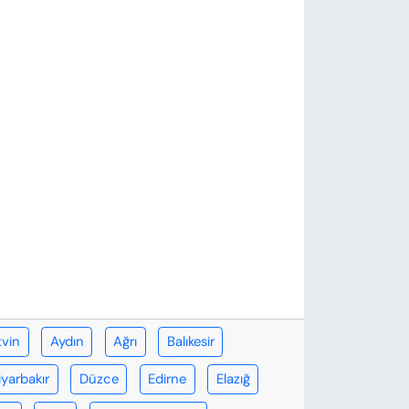
tvin
Aydın
Ağrı
Balıkesir
iyarbakır
Düzce
Edirne
Elazığ