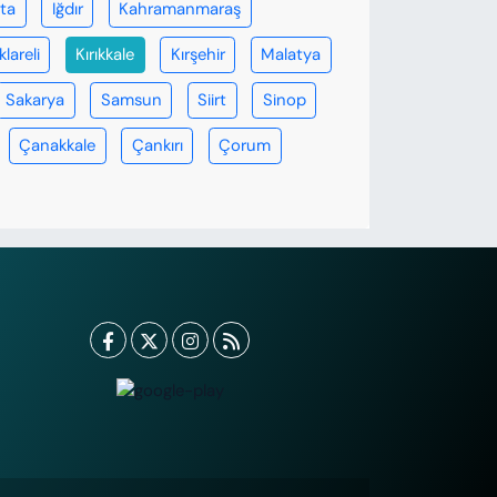
rta
Iğdır
Kahramanmaraş
klareli
Kırıkkale
Kırşehir
Malatya
Sakarya
Samsun
Siirt
Sinop
Çanakkale
Çankırı
Çorum