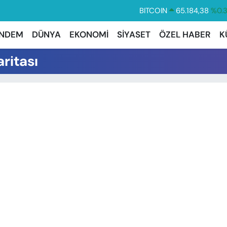
BITCOIN
65.184,38
%0.
DOLAR
47,7239
%0.
NDEM
DÜNYA
EKONOMİ
SİYASET
ÖZEL HABER
K
EURO
55,1823
%-0.
ritası
STERLİN
64,4329
%-0.
GRAM ALTIN
6664.02
%0.
BİST100
13.779
%-