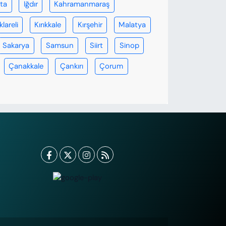
rta
Iğdır
Kahramanmaraş
klareli
Kırıkkale
Kırşehir
Malatya
Sakarya
Samsun
Siirt
Sinop
Çanakkale
Çankırı
Çorum