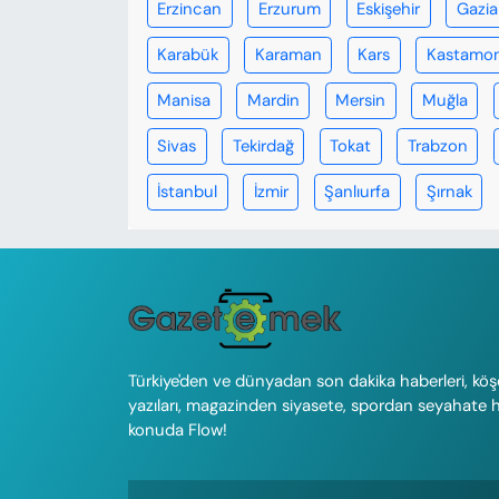
Erzincan
Erzurum
Eskişehir
Gazi
Karabük
Karaman
Kars
Kastamo
Manisa
Mardin
Mersin
Muğla
Sivas
Tekirdağ
Tokat
Trabzon
İstanbul
İzmir
Şanlıurfa
Şırnak
Türkiye'den ve dünyadan son dakika haberleri, köş
yazıları, magazinden siyasete, spordan seyahate 
konuda Flow!