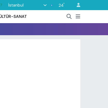
°
İstanbul
24
37
01
ÜLTÜR-SANAT
06
02
05
14