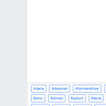
KADIN
SAĞLIK
SPOR
KÜLTÜR-SANAT
MAGAZİN
ÖZEL HABER
YAZAR KÖŞESİ
SİYASET
Adana
Adıyaman
Afyonkarahisar
Bartın
Batman
Bayburt
Bilecik
VAN VE DİYARBAKIR HABERLERİ