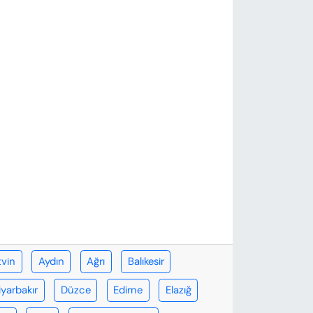
tvin
Aydın
Ağrı
Balıkesir
iyarbakır
Düzce
Edirne
Elazığ