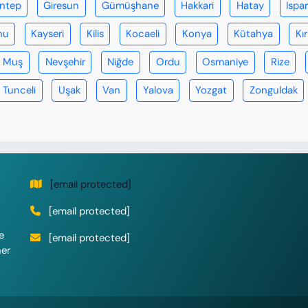
antep
Giresun
Gümüşhane
Hakkari
Hatay
Ispa
nu
Kayseri
Kilis
Kocaeli
Konya
Kütahya
Kır
Muş
Nevşehir
Niğde
Ordu
Osmaniye
Rize
Tunceli
Uşak
Van
Yalova
Yozgat
Zonguldak
[email protected]
[email protected]
e
[email protected]
her