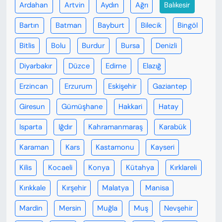
Ardahan
Artvin
Aydın
Ağrı
Balıkesir
Bartın
Batman
Bayburt
Bilecik
Bingöl
Bitlis
Bolu
Burdur
Bursa
Denizli
Diyarbakır
Düzce
Edirne
Elazığ
Erzincan
Erzurum
Eskişehir
Gaziantep
Giresun
Gümüşhane
Hakkari
Hatay
Isparta
Iğdır
Kahramanmaraş
Karabük
Karaman
Kars
Kastamonu
Kayseri
Kilis
Kocaeli
Konya
Kütahya
Kırklareli
Kırıkkale
Kırşehir
Malatya
Manisa
Mardin
Mersin
Muğla
Muş
Nevşehir