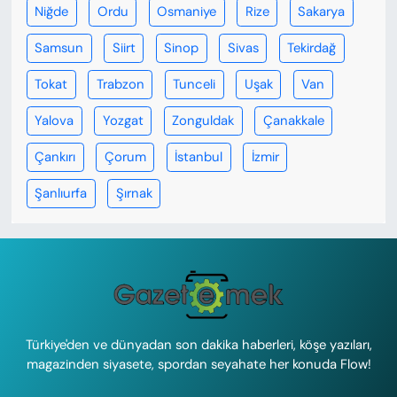
Niğde
Ordu
Osmaniye
Rize
Sakarya
Samsun
Siirt
Sinop
Sivas
Tekirdağ
Tokat
Trabzon
Tunceli
Uşak
Van
Yalova
Yozgat
Zonguldak
Çanakkale
Çankırı
Çorum
İstanbul
İzmir
Şanlıurfa
Şırnak
Türkiye'den ve dünyadan son dakika haberleri, köşe yazıları,
magazinden siyasete, spordan seyahate her konuda Flow!