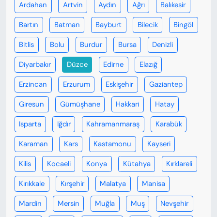
Ardahan
Artvin
Aydın
Ağrı
Balıkesir
Bartın
Batman
Bayburt
Bilecik
Bingöl
Bitlis
Bolu
Burdur
Bursa
Denizli
Diyarbakır
Düzce
Edirne
Elazığ
Erzincan
Erzurum
Eskişehir
Gaziantep
Giresun
Gümüşhane
Hakkari
Hatay
Isparta
Iğdır
Kahramanmaraş
Karabük
Karaman
Kars
Kastamonu
Kayseri
Kilis
Kocaeli
Konya
Kütahya
Kırklareli
Kırıkkale
Kırşehir
Malatya
Manisa
Mardin
Mersin
Muğla
Muş
Nevşehir