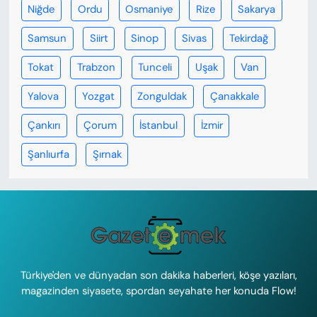
Niğde
Ordu
Osmaniye
Rize
Sakarya
Samsun
Siirt
Sinop
Sivas
Tekirdağ
Tokat
Trabzon
Tunceli
Uşak
Van
Yalova
Yozgat
Zonguldak
Çanakkale
Çankırı
Çorum
İstanbul
İzmir
Şanlıurfa
Şırnak
Türkiye'den ve dünyadan son dakika haberleri, köşe yazıları,
magazinden siyasete, spordan seyahate her konuda Flow!